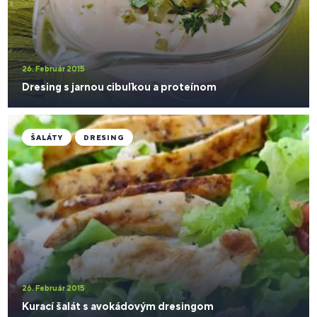
26. Február 2015
Dresing s jarnou cibuľkou a proteínom
ŠALÁTY
DRESING
26. Február 2015
Kurací šalát s avokádovým dresingom