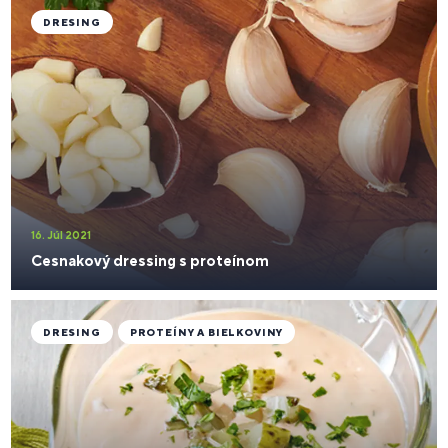
DRESING
16. Júl 2021
Cesnakový dressing s proteínom
DRESING
PROTEÍNY A BIELKOVINY