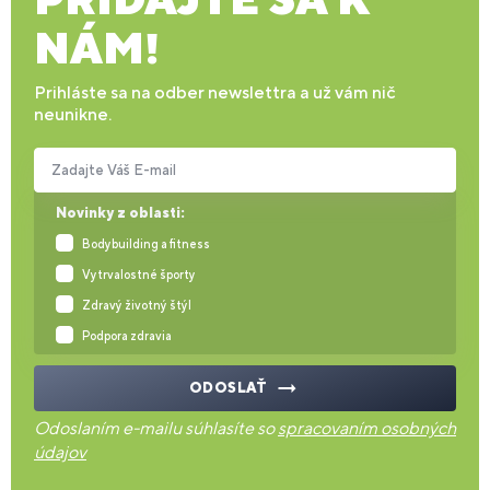
NÁM!
Prihláste sa na odber newslettra a už vám nič
neunikne.
Zadajte Váš E-mail
Novinky z oblasti:
Bodybuilding a fitness
Vytrvalostné športy
Zdravý životný štýl
Podpora zdravia
ODOSLAŤ
Odoslaním e-mailu súhlasíte so
spracovaním osobných
údajov