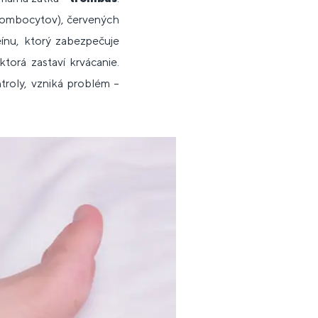
rombocytov), červených
ínu, ktorý zabezpečuje
 ktorá zastaví krvácanie.
roly, vzniká problém –