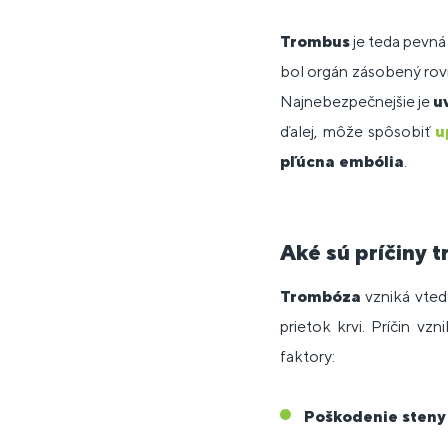
Trombus
je teda pevn
bol orgán zásobený rov
Najnebezpečnejšie je
u
ďalej, môže spôsobiť
u
pľúcna embólia
.
Aké sú príčiny 
Trombóza
vzniká vtedy
prietok krvi. Príčin vz
faktory:
Poškodenie steny