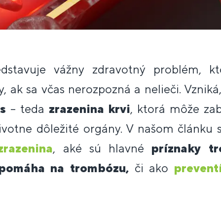
dstavuje vážny zdravotný problém, k
y, ak sa včas nerozpozná a nelieči. Vzniká
s
– teda
zrazenina krvi
, ktorá môže zab
životne dôležité orgány. V našom článku 
zrazenina
, aké sú hlavné
príznaky
t
pomáha na trombózu,
či ako
prevent