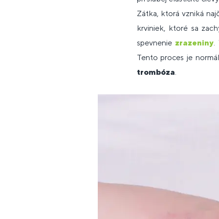
Zátka, ktorá vzniká naj
krviniek, ktoré sa zac
spevnenie
zrazeniny
.
Tento proces je normá
trombóza
.