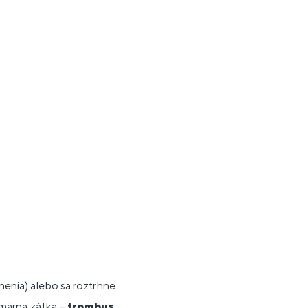
enia) alebo sa roztrhne
rimárna zátka –
t
rombus
.