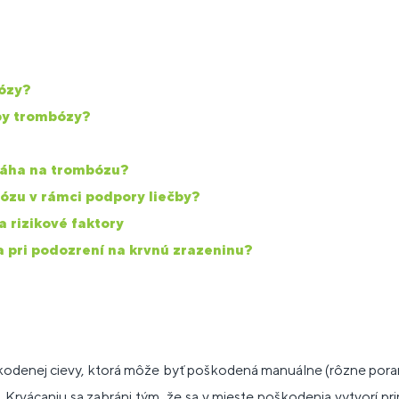
bózy?
ypy trombózy?
omáha na trombózu?
zu v rámci podpory liečby?
 rizikové faktory
 pri podozrení na krvnú zrazeninu?
škodenej cievy, ktorá môže byť poškodená manuálne (rôzne poran
evy. Krvácaniu sa zabráni tým, že sa v mieste poškodenia vytvorí p