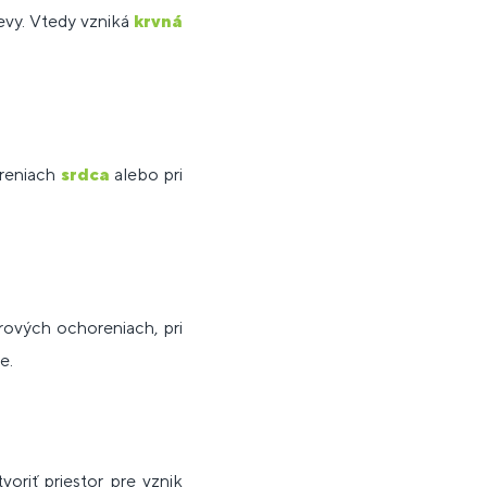
ievy. Vtedy vzniká
krvná
oreniach
srdca
alebo pri
rových ochoreniach, pri
e.
voriť priestor pre vznik