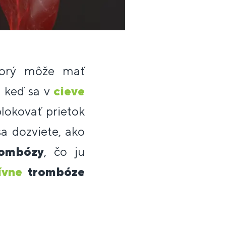
torý môže mať
, keď sa v
cieve
lokovať prietok
sa dozviete, ako
rombózy
, čo ju
ívne
trombóze