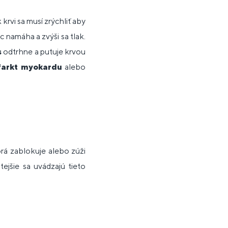
 krvi sa musí zrýchliť aby
c namáha a zvýši sa tlak.
s
odtrhne a putuje krvou
farkt myokardu
alebo
orá zablokuje alebo zúži
tejšie sa uvádzajú tieto