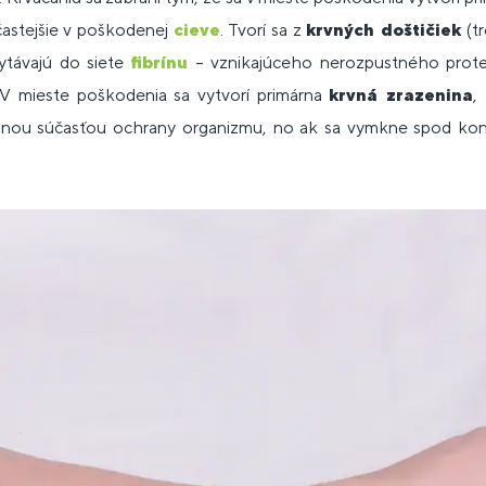
častejšie v poškodenej
cieve
. Tvorí sa z
krvných doštičiek
(t
hytávajú do siete
fibrínu
– vznikajúceho nerozpustného prote
 V mieste poškodenia sa vytvorí primárna
krvná zrazenina
,
lnou súčasťou ochrany organizmu, no ak sa vymkne spod kont