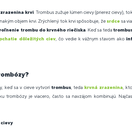
á
zrazenina krvi
. Trombus zužuje lúmen cievy (prierez cievy), tok
nakým objem krvi. Zrýchlený tok krvi spôsobuje, že
srdce
sa via
voľnenie trombu do krvného riečiska
. Keď sa teda
trombu
pchatie dôležitých ciev
, čo vedie k vážnym stavom ako
in
trombózy?
, keď sa v cieve vytvorí
trombus
, teda
krvná zrazenina
, kt
niku trombózy je viacero, často sa navzájom kombinujú. Najčas
 cievy