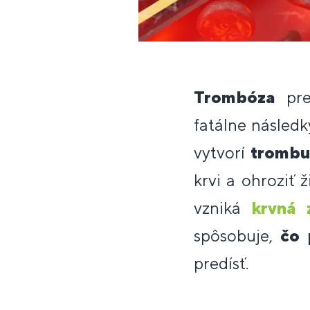
Trombóza
pre
fatálne následk
vytvorí
trombu
krvi a ohroziť 
vzniká
krvná 
spôsobuje,
čo 
predísť.