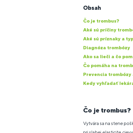
Obsah
Čo je trombus?
Aké sú príčiny trom
Aké sú príznaky a t
Diagnóza trombózy
Ako sa lieči a čo p
Čo pomáha na trombó
Prevencia trombózy a
Kedy vyhľadať lekára
Čo je trombus?
Vytvára sa na stene po
pri slabej elasticite ci