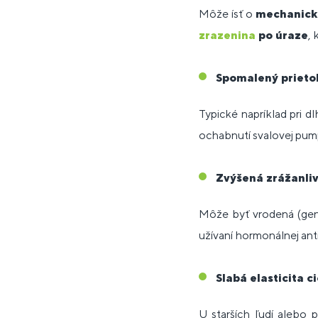
Môže ísť o
mechanick
zrazenina
po úraze
, 
Spomalený prietok
Typické napríklad pri d
ochabnutí svalovej pum
Zvýšená zrážanliv
Môže byť vrodená (gene
užívaní hormonálnej ant
Slabá elasticita c
U starších ľudí alebo 