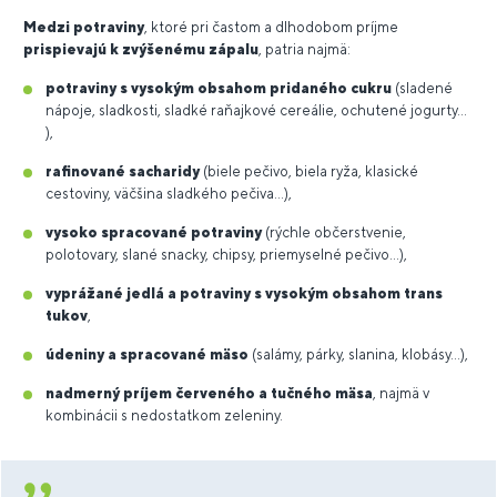
Medzi potraviny
, ktoré pri častom a dlhodobom príjme
prispievajú k zvýšenému zápalu
, patria najmä:
potraviny s vysokým obsahom pridaného cukru
(sladené
nápoje, sladkosti, sladké raňajkové cereálie, ochutené jogurty...
),
rafinované sacharidy
(biele pečivo, biela ryža, klasické
cestoviny, väčšina sladkého pečiva...),
vysoko spracované potraviny
(rýchle občerstvenie,
polotovary, slané snacky, chipsy, prie­myselné pečivo...),
vyprážané jedlá a potraviny s vysokým obsahom trans
tukov
,
údeniny a spracované mäso
(salámy, párky, slanina, klobásy...),
nadmerný príjem červeného a tučného mäsa
, najmä v
kombinácii s nedostatkom zeleniny.