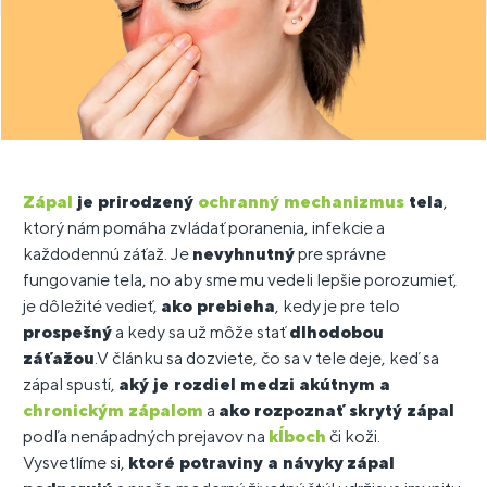
Zápal
je prirodzený
ochranný mechanizmus
tela
,
ktorý nám pomáha zvládať poranenia, infekcie a
každodennú záťaž. Je
nevyhnutný
pre správne
fungovanie tela, no aby sme mu vedeli lepšie porozumieť,
je dôležité vedieť,
ako prebieha
, kedy je pre telo
prospešný
a kedy sa už môže stať
dlhodobou
záťažou
.V článku sa dozviete, čo sa v tele deje, keď sa
zápal spustí,
aký je rozdiel medzi akútnym a
chronickým zápalom
a
ako rozpoznať skrytý zápal
podľa nenápadných prejavov na
kĺboch
či koži.
Vysvetlíme si,
ktoré potraviny a návyky
zápal