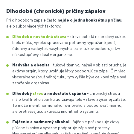
Dlhodobé (chronické) príčiny zápalov
Pri dlhodobom zápale často
nejde o jednu konkrétnu príčinu
,
ale o súbor viacerých faktorov:
Dlhodobo nevhodná strava
- strava bohatá na pridaný cukor,
bielu múku, vysoko spracované potraviny, vyprážané jedlá,
údeniny a nadbytok nasýtených a trans tukov podporuje tzv.
nízkostupňový zápal v organizme.
Nadváha a obezita
- tukové tkanivo, najmä v oblasti brucha, je
aktívny orgán, ktorý uvoľňuje látky podporujúce zápal. Čím viac
viscerálneho (brušného) tuku, tým vyššie býva celkové zápalové
zaťaženie organizmu.
Dlhodobý
stres
a nedostatok spánku
- chronický stres a
málo kvalitného spánku udržiavajú telo v stave zvýšenej záťaže.
To môže meniť hormonálnu rovnováhu a podporovať miernu,
ale pretrvávajúcu aktiváciu imunitného systému.
Fajčenie a nadmerný alkohol
- fajčenie poškodzuje cievy,
pľúcne tkanivo a výrazne podporuje zápalové procesy.
Nadmerný príjem alkoholu zaťažuje pečeň, zhoršuje črevnú