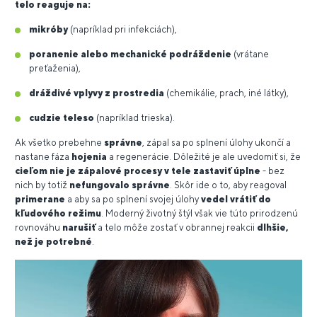
telo reaguje na:
mikróby
(napríklad pri infekciách),
poranenie
alebo mechanické podráždenie
(vrátane
preťaženia),
dráždivé vplyvy z prostredia
(chemikálie, prach, iné látky),
cudzie teleso
(napríklad trieska).
Ak všetko prebehne
správne
, zápal sa po splnení úlohy ukončí a
nastane fáza
hojenia
a regenerácie. Dôležité je ale uvedomiť si, že
cieľom nie je zápalové procesy v tele zastaviť úplne
- bez
nich by totiž
nefungovalo
správne
. Skôr ide o to, aby reagoval
primerane
a aby sa po splnení svojej úlohy
vedel vrátiť do
kľudového
režimu
. Moderný životný štýl však vie túto prirodzenú
rovnováhu
narušiť
a telo môže zostať v obrannej reakcii
dlhšie,
než je potrebné
.