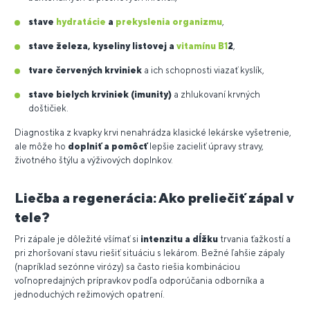
stave
hydratácie
a
prekyslenia organizmu
,
stave železa, kyseliny listovej a
vitamínu B1
2
,
tvare červených krviniek
a ich schopnosti viazať kyslík,
stave bielych krviniek (imunity)
a zhlukovaní krvných
doštičiek.
Diagnostika z kvapky krvi nenahrádza klasické lekárske vyšetrenie,
ale môže ho
doplniť a pomôcť
lepšie zacieliť úpravy stravy,
životného štýlu a výživových doplnkov.
Liečba a regenerácia: Ako preliečiť zápal v
tele?
Pri zápale je dôležité všímať si
intenzitu a dĺžku
trvania ťažkostí a
pri zhoršovaní stavu riešiť situáciu s lekárom. Bežné ľahšie zápaly
(napríklad sezónne virózy) sa často riešia kombináciou
voľnopredajných prípravkov podľa odporúčania odborníka a
jednoduchých režimových opatrení.