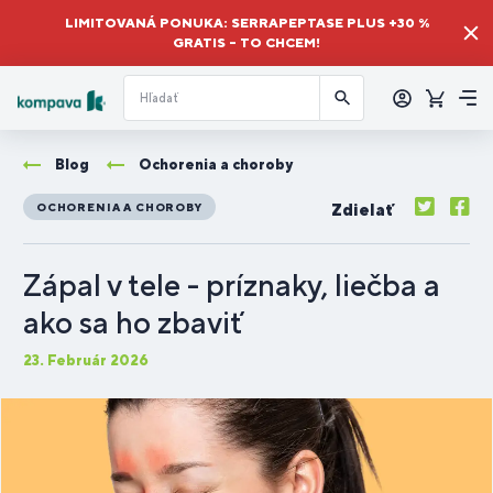
LIMITOVANÁ PONUKA: SERRAPEPTASE PLUS +30 %
GRATIS – TO CHCEM!
Prihlásiť
sa
Košík
Me
Blog
Ochorenia a choroby
Zdielať
OCHORENIA A CHOROBY
Zápal v tele - príznaky, liečba a
ako sa ho zbaviť
23. Február 2026