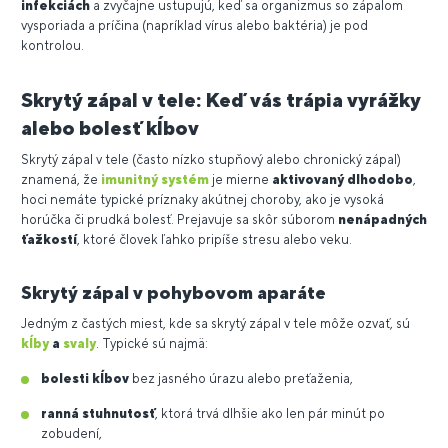
infekciách
a zvyčajne ustupujú, keď sa organizmus so zápalom
vysporiada a príčina (napríklad vírus alebo baktéria) je pod
kontrolou.
Skrytý zápal v tele: Keď vás trápia vyrážky
alebo bolesť kĺbov
Skrytý zápal v tele (často nízko stupňový alebo chronický zápal)
znamená, že
imunitný systém
je mierne
aktivovaný dlhodobo
,
hoci nemáte typické príznaky akútnej choroby, ako je vysoká
horúčka či prudká bolesť. Prejavuje sa skôr súborom
nenápadných
ťažkostí
, ktoré človek ľahko pripíše stresu alebo veku.
Skrytý zápal v pohybovom aparáte
Jedným z častých miest, kde sa skrytý zápal v tele môže ozvať, sú
kĺby
a
svaly
. Typické sú najmä:
bolesti kĺbov
bez jasného úrazu alebo preťaženia,
ranná stuhnutosť
, ktorá trvá dlhšie ako len pár minút po
zobudení,