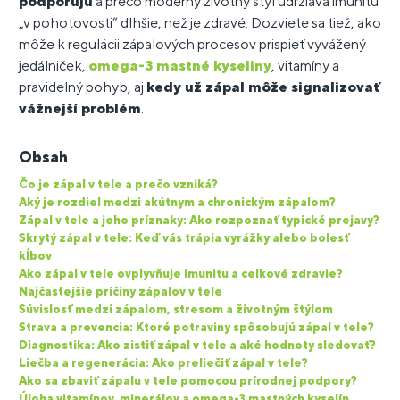
podporujú
a prečo moderný životný štýl udržiava imunitu
„v pohotovosti“ dlhšie, než je zdravé. Dozviete sa tiež, ako
môže k regulácii zápalových procesov prispieť vyvážený
jedálniček,
omega-3 mastné kyseliny
, vitamíny a
pravidelný pohyb, aj
kedy už zápal môže signalizovať
vážnejší problém
.
Obsah
Čo je zápal v tele a prečo vzniká?
Aký je rozdiel medzi akútnym a chronickým zápalom?
Zápal v tele a jeho príznaky: Ako rozpoznať typické prejavy?
Skrytý zápal v tele: Keď vás trápia vyrážky alebo bolesť
kĺbov
Ako zápal v tele ovplyvňuje imunitu a celkové zdravie?
Najčastejšie príčiny zápalov v tele
Súvislosť medzi zápalom, stresom a životným štýlom
Strava a prevencia: Ktoré potraviny spôsobujú zápal v tele?
Diagnostika: Ako zistiť zápal v tele a aké hodnoty sledovať?
Liečba a regenerácia: Ako preliečiť zápal v tele?
Ako sa zbaviť zápalu v tele pomocou prírodnej podpory?
Úloha vitamínov, minerálov a omega-3 mastných kyselín