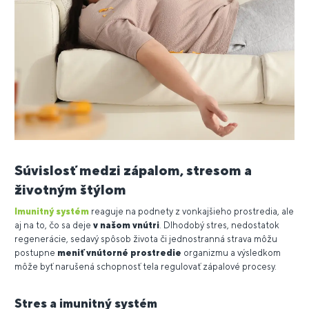
Súvislosť medzi zápalom, stresom a
životným štýlom
Imunitný systém
reaguje na podnety z vonkajšieho prostredia, ale
aj na to, čo sa deje
v našom vnútri
. Dlhodobý stres, nedostatok
regenerácie, sedavý spôsob života či jednostranná strava môžu
postupne
meniť vnútorné prostredie
organizmu a výsledkom
môže byť narušená schopnosť tela regulovať zápalové procesy.
Stres a imunitný systém