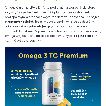
Omega-3 (najmä EPA a DHA) sa podieľajú na tvorbe látok, ktoré
regulujú zápalovú odpoveď
. Ovplyvňujú rovnováhu medzi
prozápalovými a protizápalovými mediátormi. Nachádzajú sa najmä
v mastných rybách
(losos, makrela, sardinky) a ich dostatočný
príjem sa spája s
priaznivým
vplyvom na srdcovo-cievne a
metabolické zdravie. V praxi má veľa ľudí, najmä v našich končinách,
omega-3 v jedálničku
málo
a preto dáva zmysel
dopĺňať ich
cez
kvalitné výživové doplnky.