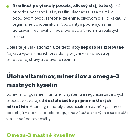
Rastlinné polyfenoly (ovocie, olivový olej, kakao)
- sú
prírodné ochranné látky rastlín. Nachádzajú sa najmä v
bobuľovom ovocí, farebnej zelenine, olivovom oleji či kakau. V
organizme pôsobia ako antioxidanty a podieľajú sa na
udržiavaní rovnováhy medzi tvorbou a tlmením zápalových
reakcií.
Dôležité je však zdôrazniť, že tieto látky
nepôsobia izolovane
.
Najväčší význam má ich pravidelný príjem v rámci pestrej,
prirodzenej stravy a zdravého režimu.
Úloha vitamínov, minerálov a omega-3
mastných kyselín
Správne fungovanie imunitného systému a regulácia zápalových
procesov závisí aj od
dostatočného príjmu niektorých
mikroživín
. Vitamíny, minerály a esenciálne mastné kyseliny sa
podieľajú na tom, ako telo reaguje na záťaž a ako rýchlo sa dokáže
vrátiť späť do rovnováhy.
Omega-3 mastné kyseliny