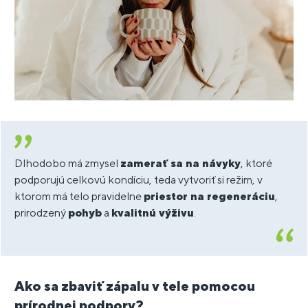
Dlhodobo má zmysel
zamerať sa na návyky
, ktoré
podporujú celkovú kondíciu, teda vytvoriť si režim, v
ktorom má telo pravidelne
priestor na regeneráciu
,
prirodzený
pohyb
a
kvalitnú výživu
.
Ako sa zbaviť zápalu v tele pomocou
prírodnej podpory?