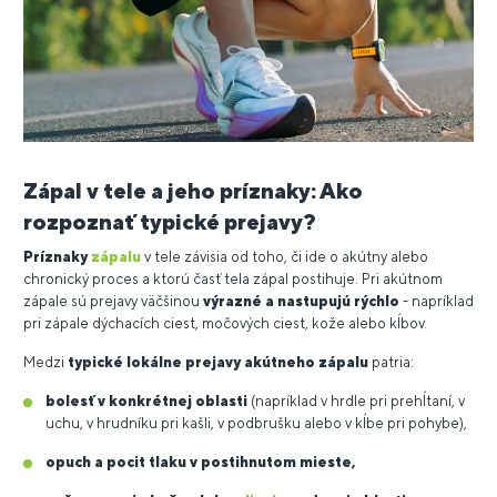
Zápal v tele a jeho príznaky: Ako
rozpoznať typické prejavy?
Príznaky
zápalu
v tele závisia od toho, či ide o akútny alebo
chronický proces a ktorú časť tela zápal postihuje. Pri akútnom
zápale sú prejavy väčšinou
výrazné a nastupujú rýchlo
- napríklad
pri zápale dýchacích ciest, močových ciest, kože alebo kĺbov.
Medzi
typické lokálne prejavy
akútneho zápalu
patria:
bolesť v konkrétnej oblasti
(napríklad v hrdle pri prehĺtaní, v
uchu, v hrudníku pri kašli, v podbrušku alebo v kĺbe pri pohybe),
opuch a pocit tlaku v postihnutom mieste,