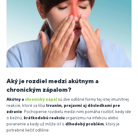
Aký je rozdiel medzi akútnym a
chronickým zápalom?
Akútny a
chronický zápal
sú dve odlišné formy tej istej imunitnej
reakcie, ktoré sa líšia
trvaním, prejavmi aj dôsledkami pre
zdravie
. Pochopenie rozdielu medzi nimi pomáha rozlíšiť, kedy ide
o bežnú,
krátkodobú reakciu
organizmu na infekciu alebo
poranenie a kedy už môže ísť o
dlhodobý problém
, ktorý je
potrebné liečiť odlišne.