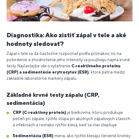
Diagnostika: Ako zistiť zápal v tele a aké
hodnoty sledovať?
Zápal v tele sa dá čiastočne rozpoznať podľa príznakov, no na
potvrdenie a zhodnotenie jeho intenzity sa používajú najmä krvné
testy. Najčastejšie ide o vyšetrenie
C‑reaktívneho proteínu
(CRP) a sedimentácie erytrocytov (ESR)
, ktoré patria medzi
základné laboratórne markery zápalu.
Základné krvné testy zápalu (CRP,
sedimentácia)
CRP (C‑reaktívny proteín)
je bielkovina, ktorú produkuje
pečeň pri zápale; rýchlo stúpa pri akútnych zápalových stavoch
a infekciách a rovnako rýchlo klesá, keď sa stav zlepšuje.
Sedimentácia (ESR)
meria, ako rýchlo klesajú červené krvinky