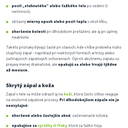
pocit „stuhnutého“ alebo ťažkého tela
po sedení či
nečinnosti,
občasný
mierny opuch alebo pocit tepla
v okolí kĺbu,
zhoršenie bolesti
pri dlhodobom preťažení, ale aj pri úplnej
neaktivite.
Takéto príznaky bývajú časté pri stavoch, kde v kĺbe prebieha nízko
stupňový zápal - napríklad pri niektorých formách artrózy alebo
začínajúcich zápalových ochoreniach. Oproti akútnemu zápalu sú
prejavy menej dramatické, ale
opakujú sa alebo trvajú týždne
až mesiace.
Skrytý zápal a koža
Zápal v tele sa môže odraziť aj na
koži
, ktorá často citlivo reaguje
na vnútorné zápalové procesy.
Pri dlhodobejšom zápale nie je
nezvyčajné:
zhoršené alebo častejšie akné
, začervenané ložiská,
opakujúce sa
vyrážky či fľaky
, ktoré sa ťažko hoja,