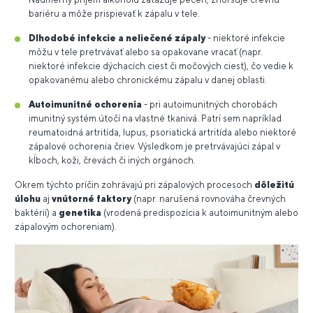
bariéru a môže prispievať k zápalu v tele.
Dlhodobé infekcie a neliečené zápaly
- niektoré infekcie
môžu v tele pretrvávať alebo sa opakovane vracať (napr.
niektoré infekcie dýchacích ciest či močových ciest), čo vedie k
opakovanému alebo chronickému zápalu v danej oblasti.
Autoimunitné ochorenia
- pri autoimunitných chorobách
imunitný systém útočí na vlastné tkanivá. Patrí sem napríklad
reumatoidná artritída, lupus, psoriatická artritída alebo niektoré
zápalové ochorenia čriev. Výsledkom je pretrvávajúci zápal v
kĺboch, koži, črevách či iných orgánoch.
Okrem týchto príčin zohrávajú pri zápalových procesoch
dôležitú
úlohu
aj
vnútorné faktory
(napr. narušená rovnováha črevných
baktérií) a
genetika
(vrodená predispozícia k autoimunitným alebo
zápalovým ochoreniam).