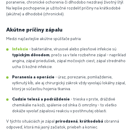
poranenie, chronické ochorenia či dlhodobo nezdravý životný štýl.
Na lepšie pochopenie je užitočné rozdeliť príčiny na krátkodobé
(akútne) a dlhodobé (chronické).
Akútne príčiny zápalu
Medzi najčastejšie akútne spúšťače patria:
Infekcie
- bakteriálne, vírusové alebo plesňové infekcie sú
typickým dôvodom
, prečo sa v tele rozbehne zápal - napríklad
angína, zápal priedušiek, zápal močových ciest, zápal stredného
ucha či kožné infekcie.
Poranenia a operácie
- úraz, porezanie, pomliaždenie,
vytknutý kĺb, ale aj chirurgický zákrok vždy vyvolajú lokálny zápal,
ktorý je súčasťou hojenia tkaniva.
Cudzie telesá a podráždenie
- trieska v prste, dráždivé
chemikálie na koži, spálenie od slnka či omrzliny - to všetko
dokáže vyvolať zápalovú reakciu v postihnutej oblasti.
V týchto situáciách je zápal
prirodzená
,
krátkodobá
obranná
odpoveď, ktorá má jasný začiatok, priebeh a koniec.