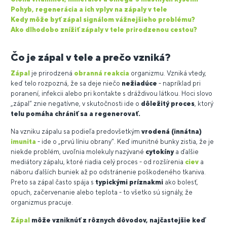
Pohyb, regenerácia a ich vplyv na zápaly v tele
Kedy môže byť zápal signálom vážnejšieho problému?
Ako dlhodobo znížiť zápaly v tele prirodzenou cestou?
Čo je zápal v tele a prečo vzniká?
Zápal
je prirodzená
obranná reakcia
organizmu. Vzniká vtedy,
keď telo rozpozná, že sa deje niečo
nežiadúce
- napríklad pri
poranení, infekcii alebo pri kontakte s dráždivou látkou. Hoci slovo
„zápal“ znie negatívne, v skutočnosti ide o
dôležitý proces
, ktorý
telu pomáha chrániť sa a regenerovať.
Na vzniku zápalu sa podieľa predovšetkým
vrodená (innátna)
imunita
- ide o „prvú líniu obrany“. Keď imunitné bunky zistia, že je
niekde problém, uvoľnia molekuly nazývané
cytokíny
a ďalšie
mediátory zápalu, ktoré riadia celý proces - od rozšírenia
ciev
a
náboru ďalších buniek až po odstránenie poškodeného tkaniva.
Preto sa zápal často spája s
typickými
príznakmi
ako bolesť,
opuch, začervenanie alebo teplota - to všetko sú signály, že
organizmus pracuje.
Zápal
môže vzniknúť z rôznych dôvodov, najčastejšie keď