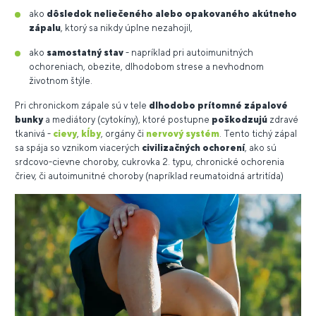
ako
dôsledok
neliečeného alebo opakovaného akútneho
zápalu
, ktorý sa nikdy úplne nezahojil,
ako
samostatný stav
- napríklad pri autoimunitných
ochoreniach, obezite, dlhodobom strese a nevhodnom
životnom štýle.
Pri chronickom zápale sú v tele
dlhodobo
prítomné
zápalové
bunky
a mediátory (cytokíny), ktoré postupne
poškodzujú
zdravé
tkanivá -
cievy
,
kĺby
, orgány či
nervový systém
. Tento tichý zápal
sa spája so vznikom viacerých
civilizačných ochorení
, ako sú
srdcovo-cievne choroby, cukrovka 2. typu, chronické ochorenia
čriev, či autoimunitné choroby (napríklad reumatoidná artritída)