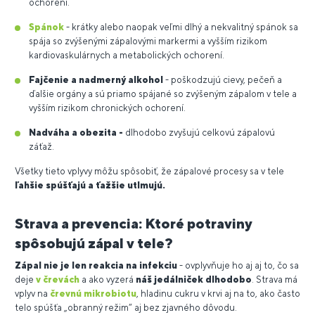
ochorení.
Spánok
- krátky alebo naopak veľmi dlhý a nekvalitný spánok sa
spája so zvýšenými zápalovými markermi a vyšším rizikom
kardiovaskulárnych a metabolických ochorení.
Fajčenie a nadmerný alkohol
- poškodzujú cievy, pečeň a
ďalšie orgány a sú priamo spájané so zvýšeným zápalom v tele a
vyšším rizikom chronických ochorení.
Nadváha a obezita -
dlhodobo zvyšujú celkovú zápalovú
záťaž.
Všetky tieto vplyvy môžu spôsobiť, že zápalové procesy sa v tele
ľahšie spúšťajú a ťažšie utlmujú.
Strava a prevencia: Ktoré potraviny
spôsobujú zápal v tele?
Zápal nie je len reakcia na infekciu
- ovplyvňuje ho aj aj to, čo sa
deje
v črevách
a ako vyzerá
náš jedálniček dlhodobo
. Strava má
vplyv na
črevnú mikrobiotu
, hladinu cukru v krvi aj na to, ako často
telo spúšťa „obranný režim“ aj bez zjavného dôvodu.