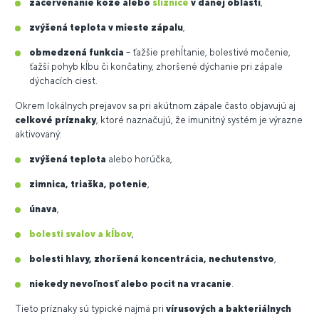
začervenanie kože alebo
sliznice
v danej oblasti
,
zvýšená teplota v mieste zápalu
,
obmedzená funkcia
– ťažšie prehĺtanie, bolestivé močenie,
ťažší pohyb kĺbu či končatiny, zhoršené dýchanie pri zápale
dýchacích ciest.
Okrem lokálnych prejavov sa pri akútnom zápale často objavujú aj
celkové príznaky
, ktoré naznačujú, že imunitný systém je výrazne
aktivovaný:
zvýšená teplota
alebo horúčka,
zimnica, triaška, potenie
,
únava
,
bolesti svalov a kĺbov
,
bolesti hlavy, zhoršená koncentrácia, nechutenstvo
,
niekedy nevoľnosť alebo pocit na vracanie
.
Tieto príznaky sú typické najmä pri
vírusových
a bakteriálnych