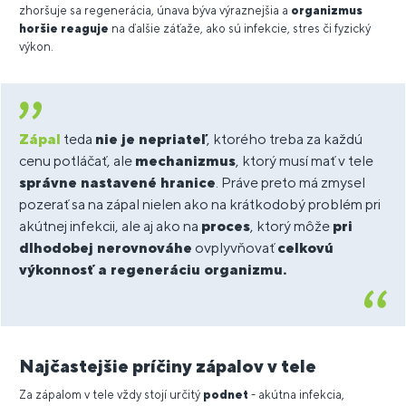
zhoršuje sa regenerácia, únava býva výraznejšia a
organizmus
horšie reaguje
na ďalšie záťaže, ako sú infekcie, stres či fyzický
výkon.
Zápal
teda
nie je nepriateľ
, ktorého treba za každú
cenu potláčať, ale
mechanizmus
, ktorý musí mať v tele
správne nastavené hranice
. Práve preto má zmysel
pozerať sa na zápal nielen ako na krátkodobý problém pri
akútnej infekcii, ale aj ako na
proces
, ktorý môže
pri
dlhodobej nerovnováhe
ovplyvňovať
celkovú
výkonnosť a regeneráciu organizmu.
Najčastejšie príčiny zápalov v tele
Za zápalom v tele vždy stojí určitý
podnet
- akútna infekcia,