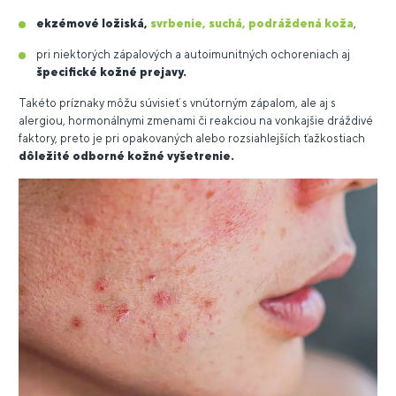
ekzémové ložiská,
svrbenie, suchá, podráždená koža
,
pri niektorých zápalových a autoimunitných ochoreniach aj
špecifické kožné prejavy.
Takéto príznaky môžu súvisieť s vnútorným zápalom, ale aj s
alergiou, hormonálnymi zmenami či reakciou na vonkajšie dráždivé
faktory, preto je pri opakovaných alebo rozsiahlejších ťažkostiach
dôležité odborné kožné vyšetrenie.