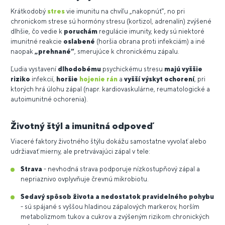
Krátkodobý
stres
vie imunitu na chvíľu „nakopnúť“, no pri
chronickom strese sú hormóny stresu (kortizol, adrenalín) zvýšené
dlhšie, čo vedie k
poruchám
regulácie imunity, kedy sú niektoré
imunitné reakcie
oslabené
(horšia obrana proti infekciám) a iné
naopak
„prehnané“
, smerujúce k chronickému zápalu.
Ľudia vystavení
dlhodobému
psychickému stresu
majú vyššie
riziko
infekcií,
horšie
hojenie rán
a
vyšší výskyt ochorení
, pri
ktorých hrá úlohu zápal (napr. kardiovaskulárne, reumatologické a
autoimunitné ochorenia).
Životný štýl a imunitná odpoveď
Viaceré faktory životného štýlu dokážu samostatne vyvolať alebo
udržiavať mierny, ale pretrvávajúci zápal v tele:
Strava
- nevhodná strava podporuje nízkostupňový zápal a
nepriaznivo ovplyvňuje črevnú mikrobiotu.
Sedavý spôsob života a nedostatok pravidelného pohybu
- sú spájané s vyššou hladinou zápalových markerov, horším
metabolizmom tukov a cukrov a zvýšeným rizikom chronických