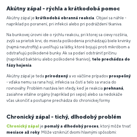
Akútny zápal - rýchla a krátkodobá pomoc
Akútny zápal je
krátkodobá obranná reakcia
. Objaví sa náhle -
napríklad po poranení, pri infekcii alebo pri podráždení tkaniva.
Na bunkovej úrovni ide o rýchlu reakciu, pri ktorej sa cievy rozšíria,
zvýši sa prietok krvi, do miesta poškodenia prichádzajú biele krvinky
(najmä neutrofily) a uvoľňujú sa látky, ktoré bojujú proti mikróbom a
odstraňujú poškodené bunky. Ak sa podarí odstrániť príčinu
(napríklad baktériu alebo poškodené tkanivo),
telo prechádza do
fázy hojenia
.
Akútny zápal je teda
prirodzený
a vo väčšine prípadov
prospešný
- vďaka nemu sa rana hojí, infekcia sa čistí a telo sa vracia do
rovnováhy. Problém nastáva len vtedy, keď je reakcia
prehnaná
,
zasiahne vitálne orgány (napríklad pri sepsi) alebo sa nedokáže
včas ukončiť a postupne prechádza do chronickej formy.
Chronický zápal - tichý, dlhodobý problém
Chronický zápal
je
pomalý a dlhodobý proces
, ktorý môže trvať
mesiace až roky
. Môže vzniknúť dvomi hlavnými spôsobmi: