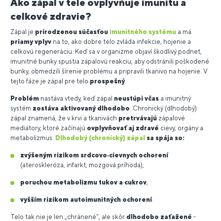
Ako zápal v tele ovplyvňuje imunitu a
celkové zdravie?
Zápal je
prirodzenou súčasťou
imunitného systému
a má
priamy vplyv
na to, ako dobre telo zvláda infekcie, hojenie a
celkovú regeneráciu. Keď sa v organizme objaví škodlivý podnet,
imunitné bunky spustia zápalovú reakciu, aby odstránili poškodené
bunky, obmedzili šírenie problému a pripravili tkanivo na hojenie. V
tejto fáze je zápal pre telo
prospešný
.
Problém
nastáva vtedy, keď zápal
neustúpi včas
a imunitný
systém
zostáva aktivovaný dlhodobo
. Chronický (dlhodobý)
zápal znamená, že v krvi a tkanivách
pretrvávajú
zápalové
mediátory, ktoré začínajú
ovplyvňovať aj zdravé
cievy, orgány a
metabolizmus.
Dlhodobý (chronický) zápal
sa spája so:
zvýšeným rizikom srdcovo‑cievnych ochorení
(ateroskleróza, infarkt, mozgová príhoda),
poruchou metabolizmu tukov a cukrov
,
vyšším rizikom autoimunitných ochorení
.
Telo tak nie je len „chránené“, ale skôr
dlhodobo zaťažené
-