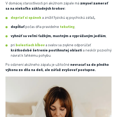
V domácej starostlivosti pri akútnom zápale má
zmysel zamerať
sa na niekoľko základných krokov:
dopriať si spánok
a znížiť fyzickú aj psychickú záťaž
,
dopĺňať
počas dňa pravidelne
tekutiny
,
vyhnúť sa veľmi ťažkým, mastným a vyprážaným jedlám
,
pri
bolestiach kĺbov
a svalov sa zvykne odporúčať
krátkodobé šetrenie postihnutej oblasti
a neskôr pozvoľný
návrat k ľahkému pohybu.
Po odznení akútneho zápalu je užitočné
nevracať sa do plného
výkonu zo dňa na deň, ale záťaž zvyšovať postupne.