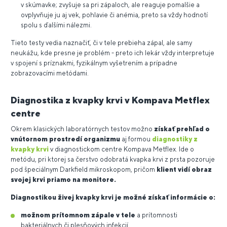
v skúmavke; zvyšuje sa pri zápaloch, ale reaguje pomalšie a
ovplyvňuje ju aj vek, pohlavie či anémia, preto sa vždy hodnotí
spolu s ďalšími nálezmi.
Tieto testy vedia naznačiť, či v tele prebieha zápal, ale samy
neukážu, kde presne je problém - preto ich lekár vždy interpretuje
v spojení s príznakmi, fyzikálnym vyšetrením a prípadne
zobrazovacími metódami.
Diagnostika z kvapky krvi v Kompava Metflex
centre
Okrem klasických laboratórnych testov možno
získať prehľad o
vnútornom prostredí organizmu
aj formou
diagnostiky z
kvapky krvi
v diagnostickom centre Kompava Metflex. Ide o
metódu, pri ktorej sa čerstvo odobratá kvapka krvi z prsta pozoruje
pod špeciálnym Darkfield mikroskopom, pričom
klient vidí obraz
svojej krvi priamo na monitore.
Diagnostikou živej kvapky krvi je možné získať informácie o:
možnom prítomnom zápale v tele
a prítomnosti
bakteriálnych či plesňových infekcií,