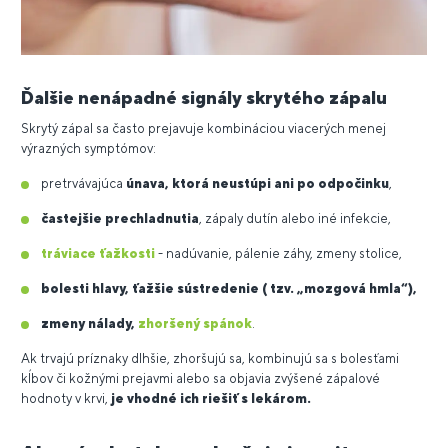
Ďalšie nenápadné signály skrytého zápalu
Skrytý zápal sa často prejavuje kombináciou viacerých menej
výrazných symptómov:
pretrvávajúca
únava, ktorá neustúpi ani po odpočinku
,
častejšie prechladnutia
, zápaly dutín alebo iné infekcie,
tráviace ťažkosti
- nadúvanie, pálenie záhy, zmeny stolice,
bolesti hlavy, ťažšie sústredenie ( tzv. „mozgová hmla“),
zmeny nálady,
zhoršený spánok
.
Ak trvajú príznaky dlhšie, zhoršujú sa, kombinujú sa s bolesťami
kĺbov či kožnými prejavmi alebo sa objavia zvýšené zápalové
hodnoty v krvi,
je vhodné ich riešiť s lekárom.