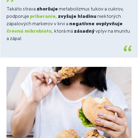
Takáto strava
zhoršuje
metabolizmus tukov a cukrov,
podporuje
priberanie
,
zvyšuje hladinu
niektorých
zápalových markerov v krvi a
negatívne ovplyvňuje
črevnú mikrobiotu
, ktorá má
zásadný
vplyv na imunitu
a zápal.