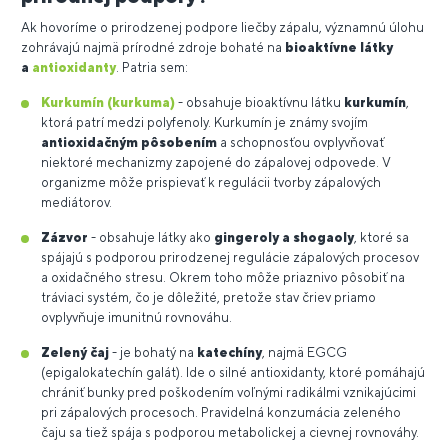
Ak hovoríme o prirodzenej podpore liečby zápalu, významnú úlohu
zohrávajú najmä prírodné zdroje bohaté na
bioaktívne látky
a
antioxidanty
. Patria sem:
Kurkumín (kurkuma)
- obsahuje bioaktívnu látku
kurkumín
,
ktorá patrí medzi polyfenoly. Kurkumín je známy svojím
antioxidačným pôsobením
a schopnosťou ovplyvňovať
niektoré mechanizmy zapojené do zápalovej odpovede. V
organizme môže prispievať k regulácii tvorby zápalových
mediátorov.
Zázvor
- obsahuje látky ako
gingeroly a shogaoly
, ktoré sa
spájajú s podporou prirodzenej regulácie zápalových procesov
a oxidačného stresu. Okrem toho môže priaznivo pôsobiť na
tráviaci systém, čo je dôležité, pretože stav čriev priamo
ovplyvňuje imunitnú rovnováhu.
Zelený čaj
- je bohatý na
katechíny
, najmä EGCG
(epigalokatechín galát). Ide o silné antioxidanty, ktoré pomáhajú
chrániť bunky pred poškodením voľnými radikálmi vznikajúcimi
pri zápalových procesoch. Pravidelná konzumácia zeleného
čaju sa tiež spája s podporou metabolickej a cievnej rovnováhy.