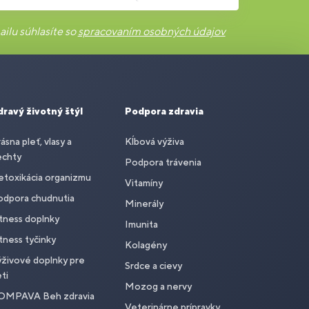
ilu súhlasíte so
spracovaním osobných údajov
dravý životný štýl
Podpora zdravia
ásna pleť, vlasy a
Kĺbová výživa
echty
Podpora trávenia
toxikácia organizmu
Vitamíny
odpora chudnutia
Minerály
tness doplnky
Imunita
tness tyčinky
Kolagény
živové doplnky pre
Srdce a cievy
ti
Mozog a nervy
OMPAVA Beh zdravia
Veterinárne prípravky