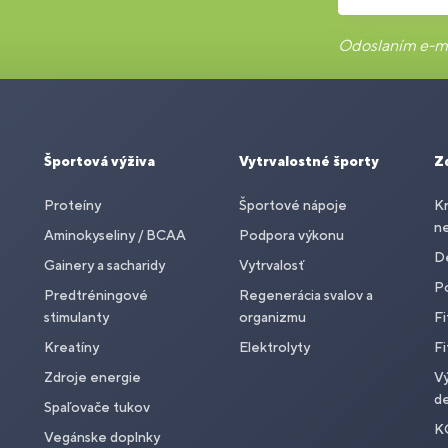
Odoslaním e-ma
Športová výživa
Vytrvalostné športy
Z
Proteíny
Športové nápoje
Kr
n
Aminokyseliny / BCAA
Podpora výkonu
De
Gainery a sacharidy
Vytrvalosť
P
Predtréningové
Regenerácia svalov a
stimulanty
organizmu
Fi
Kreatíny
Elektrolyty
Fi
Zdroje energie
Vý
de
Spaľovače tukov
K
Vegánske doplnky