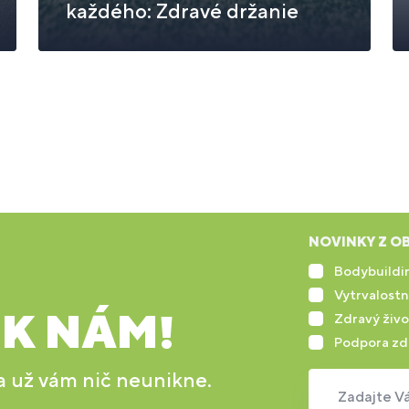
každého: Zdravé držanie
NOVINKY Z OB
Bodybuildin
Vytrvalostn
 K NÁM!
Zdravý živo
Podpora zd
 a už vám nič neunikne.
Zadajte Vá