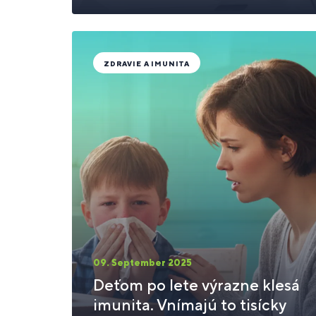
ZDRAVIE A IMUNITA
09. September 2025
Deťom po lete výrazne klesá
imunita. Vnímajú to tisícky