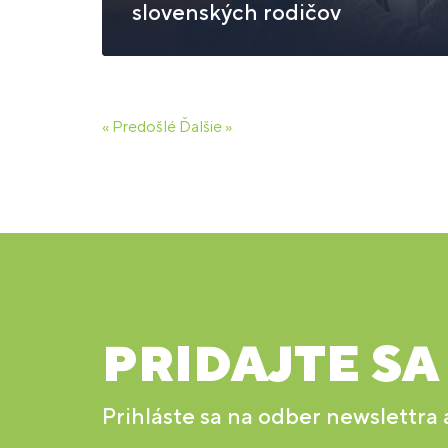
slovenských rodičov
« Predošlé
Ďalšie »
PRIDAJTE SA
Prihláste sa na odber newslettra