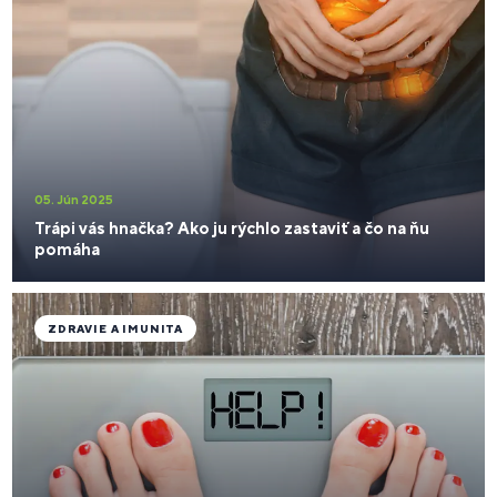
05. Jún 2025
Trápi vás hnačka? Ako ju rýchlo zastaviť a čo na ňu
pomáha
ZDRAVIE A IMUNITA