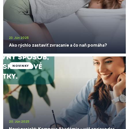
23. Jún 2025
Ako rýchlo zastaviť zvracanie a čo naň pomáha?
NOVINKY
20. Jún 2025
Nový projekt: Kompava Akadémia – váš sprievodca