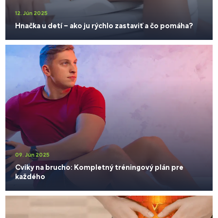
12. Jún 2025
Hnačka u detí – ako ju rýchlo zastaviť a čo pomáha?
09. Jún 2025
Cviky na brucho: Kompletný tréningový plán pre
každého