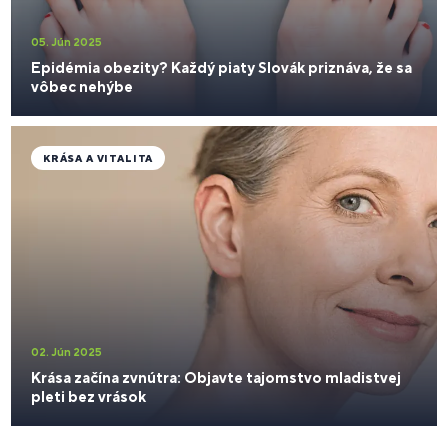
05. Jún 2025
Epidémia obezity? Každý piaty Slovák priznáva, že sa
vôbec nehýbe
KRÁSA A VITALITA
02. Jún 2025
Krása začína zvnútra: Objavte tajomstvo mladistvej
pleti bez vrások