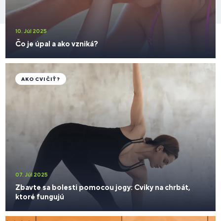
10. Júl 2025
Čo je úpal a ako vzniká?
AKO CVIČIŤ?
07. Júl 2025
Zbavte sa bolesti pomocou jogy: Cviky na chrbát,
ktoré fungujú