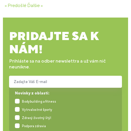
« Predošlé
Ďalšie »
PRIDAJTE SA K
NÁM!
Prihláste sa na odber newslettra a už vám nič
neunikne.
Zadajte Váš E-mail
Novinky z oblasti:
Bodybuilding a fitness
Vytrvalostné športy
Zdravý životný štýl
Podpora zdravia