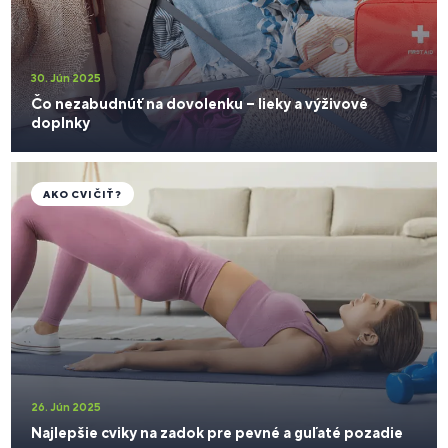
30. Jún 2025
Čo nezabudnúť na dovolenku – lieky a výživové
doplnky
AKO CVIČIŤ?
26. Jún 2025
Najlepšie cviky na zadok pre pevné a guľaté pozadie