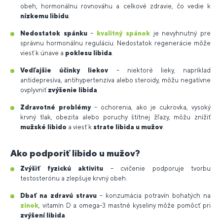
obeh, hormonálnu rovnováhu a celkové zdravie, čo vedie k
nízkemu libidu
.
Nedostatok spánku
–
kvalitný spánok
je nevyhnutný pre
správnu hormonálnu reguláciu. Nedostatok regenerácie môže
viesť k únave a
poklesu libida
.
Vedľajšie účinky liekov
– niektoré lieky, napríklad
antidepresíva, antihypertenzíva alebo steroidy, môžu negatívne
ovplyvniť
zvýšenie libida
.
Zdravotné problémy
– ochorenia, ako je cukrovka, vysoký
krvný tlak, obezita alebo poruchy štítnej žľazy, môžu znížiť
mužské libido
a viesť k
strate libida u mužov
.
Ako podporiť libido u mužov?
Zvýšiť fyzickú aktivitu
– cvičenie podporuje tvorbu
testosterónu a zlepšuje krvný obeh.
Dbať na zdravú
stravu
– konzumácia potravín bohatých na
zinok
, vitamín D a omega-3 mastné kyseliny môže pomôcť pri
zvýšení libida
.