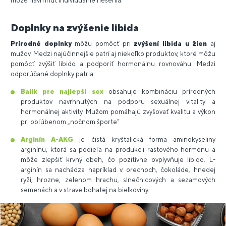
môže navrhnúť individuálne riešenia.
Doplnky na zvýšenie libida
Prírodné doplnky
môžu pomôcť pri
zvýšení libida u žien
aj
mužov. Medzi najúčinnejšie patrí aj niekoľko produktov, ktoré môžu
pomôcť zvýšiť libido a podporiť hormonálnu rovnováhu. Medzi
odporúčané doplnky patria:
Balík pre najlepší sex
obsahuje kombináciu prírodných
produktov navrhnutých na podporu sexuálnej vitality a
hormonálnej aktivity. Mužom pomáhajú zvyšovať kvalitu a výkon
pri obľúbenom „nočnom športe“
Arginín A-AKG
je čistá kryštalická forma aminokyseliny
arginínu, ktorá sa podieľa na produkcii rastového hormónu a
môže zlepšiť krvný obeh, čo pozitívne ovplyvňuje libido. L-
arginín sa nachádza napríklad v orechoch, čokoláde, hnedej
ryži, hrozne, zelenom hrachu, slnečnicových a sezamových
semenách a v strave bohatej na bielkoviny.