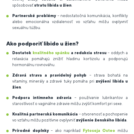
spôsobovať
stratu libida u žien
.
Partnerské problémy
– nedostatočná komunikácia, konflikty
alebo emocionálna vzdialenosť vo vzťahu môžu ovplyvniť
sexuálnu túžbu.
Ako podporiť libido u žien?
Dostatok
kvalitného spánku
a redukcia stresu
– oddych a
relaxácia pomáhajú znížiť hladinu kortizolu a podporujú
hormonálnu rovnováhu.
Zdravá strava a pravidelný pohyb
– strava bohatá na
vitamíny, minerály a zdravé tuky pomáha pri
zvýšení libida u
žien
.
Podpora intímneho zdravia
– používanie lubrikantov a
starostlivosť o vaginálne zdravie môžu zvýšiť komfort pri sexe.
Kvalitná partnerská komunikácia
– otvorenosť a pochopenie
vo vzťahu môžu pozitívne ovplyvniť
zvýšenie ženského libida
.
Prírodné doplnky
– ako napríklad
Fytosoja Osteo
môžu