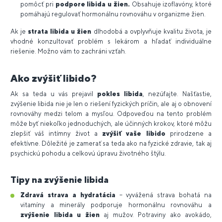
pomôcť pri
podpore libida u žien.
Obsahuje izoflavóny, ktoré
pomáhajú regulovať hormonálnu rovnováhu v organizme žien.
Ak je
strata libida u žien
dlhodobá a ovplyvňuje kvalitu života, je
vhodné konzultovať problém s lekárom a hľadať individuálne
riešenie. Možno vám to zachráni vzťah.
Ako zvýšiť libido?
Ak sa teda u vás prejavil
pokles libida
, nezúfajte. Našťastie,
zvýšenie libida nie je len o riešení fyzických príčin, ale aj o obnovení
rovnováhy medzi telom a mysľou. Odpoveďou na tento problém
môže byť niekoľko jednoduchých, ale účinných krokov, ktoré môžu
zlepšiť váš intímny život a
zvýšiť vaše libido
prirodzene a
efektívne. Dôležité je zamerať sa teda ako na fyzické zdravie, tak aj
psychickú pohodu a celkovú úpravu životného štýlu.
Tipy na zvýšenie libida
Zdravá strava a hydratácia
– vyvážená strava bohatá na
vitamíny a minerály podporuje hormonálnu rovnováhu a
zvýšenie libida u žien
aj mužov. Potraviny ako avokádo,