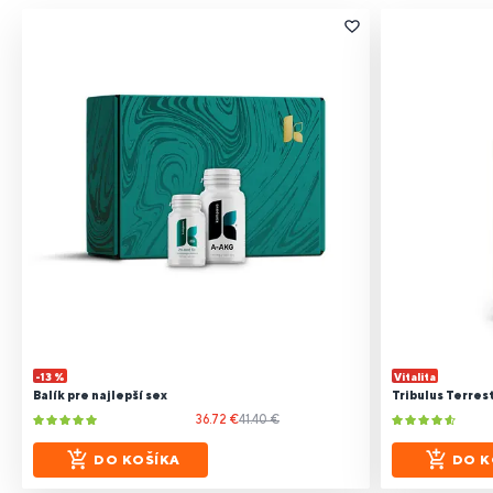
-13 %
Vitalita
Balík pre najlepší sex
Tribulus Terrest
36.72 €
41.40 €
DO KOŠÍKA
DO K