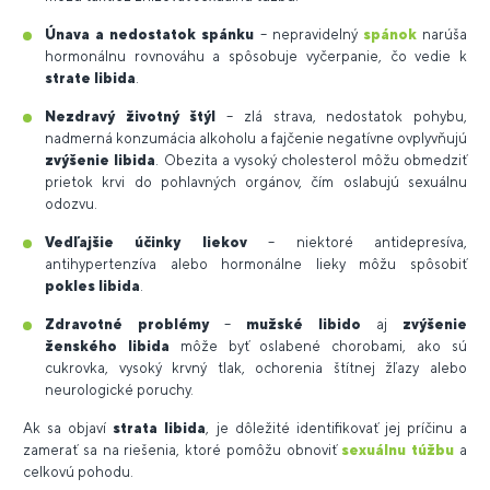
Únava a nedostatok spánku
– nepravidelný
spánok
narúša
hormonálnu rovnováhu a spôsobuje vyčerpanie, čo vedie k
strate libida
.
Nezdravý životný štýl
– zlá strava, nedostatok pohybu,
nadmerná konzumácia alkoholu a fajčenie negatívne ovplyvňujú
zvýšenie libida
. Obezita a vysoký cholesterol môžu obmedziť
prietok krvi do pohlavných orgánov, čím oslabujú sexuálnu
odozvu.
Vedľajšie účinky liekov
– niektoré antidepresíva,
antihypertenzíva alebo hormonálne lieky môžu spôsobiť
pokles libida
.
Zdravotné problémy
–
mužské libido
aj
zvýšenie
ženského libida
môže byť oslabené chorobami, ako sú
cukrovka, vysoký krvný tlak, ochorenia štítnej žľazy alebo
neurologické poruchy.
Ak sa objaví
strata libida
, je dôležité identifikovať jej príčinu a
zamerať sa na riešenia, ktoré pomôžu obnoviť
sexuálnu túžbu
a
celkovú pohodu.