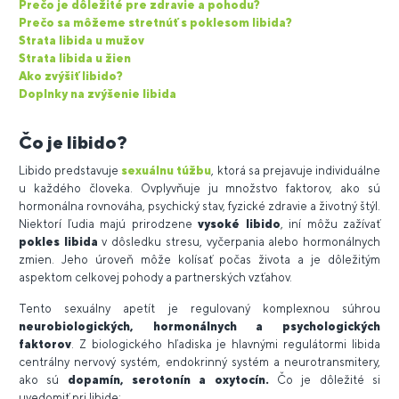
Prečo je dôležité pre zdravie a pohodu?
Prečo sa môžeme stretnúť s poklesom libida?
Strata libida u mužov
Strata libida u žien
Ako zvýšiť libido?
Doplnky na zvýšenie libida
Čo je libido?
Libido predstavuje
sexuálnu túžbu
, ktorá sa prejavuje individuálne
u každého človeka. Ovplyvňuje ju množstvo faktorov, ako sú
hormonálna rovnováha, psychický stav, fyzické zdravie a životný štýl.
Niektorí ľudia majú prirodzene
vysoké libido
, iní môžu zažívať
pokles libida
v dôsledku stresu, vyčerpania alebo hormonálnych
zmien. Jeho úroveň môže kolísať počas života a je dôležitým
aspektom celkovej pohody a partnerských vzťahov.
Tento sexuálny apetít je regulovaný komplexnou súhrou
neurobiologických, hormonálnych a psychologických
faktorov
. Z biologického hľadiska je hlavnými regulátormi libida
centrálny nervový systém, endokrinný systém a neurotransmitery,
ako sú
dopamín, serotonín a oxytocín.
Čo je dôležité si
uvedomiť pri libide: