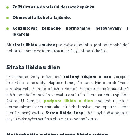
Znížiť stres a dopriať si dostatok spánku.
Obmedziť alkohol a fajčenie.
Konzultovať prípadné hormonálne nerovnováhy s
lekárom.
Ak
strata libida u mužov
pretrváva dlhodobo, je vhodné vyhľadať
odbornú pomoc na identifikáciu príčiny a vhodnú liečbu.
Strata libida u žien
Pre mnohé ženy môže byť
znížený záujem o sex
zdrojom
frustrácie a neistoty. Napriek tomu, že sa s týmto problémom
stretáva veľa žien, je dôležité vedieť, že existujú riešenia, ktoré
môžu pomôcť obnoviť rovnováhu a vrátiť intímnu harmóniu späť do
života. U žien je
podpora libida u žien
spojená najmä s
hormonálnymi zmenami, ako sú tehotenstvo, menopauza alebo
menštruačný cyklus.
Strata libida ženy
môže byť spôsobená aj
psychickým vyčerpaním alebo nízkou sebadôverou.
Najčastejšie príčiny straty libida u žien