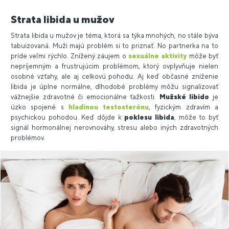
Strata libida u mužov
Strata libida u mužov je téma, ktorá sa týka mnohých, no stále býva
tabuizovaná. Muži majú problém si to priznať. No partnerka na to
príde veľmi rýchlo. Znížený záujem o
sexuálne aktivity
môže byť
nepríjemným a frustrujúcim problémom, ktorý ovplyvňuje nielen
osobné vzťahy, ale aj celkovú pohodu. Aj keď občasné zníženie
libida je úplne normálne, dlhodobé problémy môžu signalizovať
vážnejšie zdravotné či emocionálne ťažkosti.
Mužské libido
je
úzko spojené s
hladinou testosterónu
, fyzickým zdravím a
psychickou pohodou. Keď dôjde k
poklesu libida
, môže to byť
signál hormonálnej nerovnováhy, stresu alebo iných zdravotných
problémov.