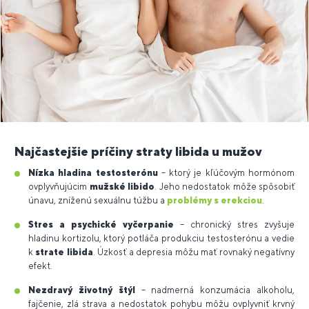
Najčastejšie príčiny straty libida u mužov
Nízka hladina testosterónu
– ktorý je kľúčovým hormónom
ovplyvňujúcim
mužské libido
. Jeho nedostatok môže spôsobiť
únavu, zníženú sexuálnu túžbu a
problémy s erekciou
.
Stres a psychické vyčerpanie
– chronický stres zvyšuje
hladinu kortizolu, ktorý potláča produkciu testosterónu a vedie
k
strate libida
. Úzkosť a depresia môžu mať rovnaký negatívny
efekt.
Nezdravý životný štýl
– nadmerná konzumácia alkoholu,
fajčenie, zlá strava a nedostatok pohybu môžu ovplyvniť krvný