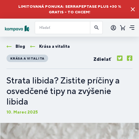
LIMITOVANÁ PONUKA: SERRAPEPTASE PLUS +30 %
GRATIS – TO CHCEM!
Prihlásiť
sa
Košík
Me
Blog
Krása a vitalita
Zdielať
KRÁSA A VITALITA
Strata libida? Zistite príčiny a
osvedčené tipy na zvýšenie
libida
10. Marec 2025