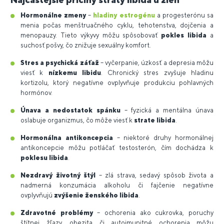
Hormonálne zmeny
–
hladiny estrogénu
a progesterónu sa
menia počas menštruačného cyklu, tehotenstva, dojčenia a
menopauzy. Tieto výkyvy môžu spôsobovať
pokles libida
a
suchosť pošvy, čo znižuje sexuálny komfort.
Stres a psychická záťaž
– vyčerpanie, úzkosť a depresia môžu
viesť k
nízkemu libidu
. Chronický stres zvyšuje hladinu
kortizolu, ktorý negatívne ovplyvňuje produkciu pohlavných
hormónov.
Únava a nedostatok spánku
– fyzická a mentálna únava
oslabuje organizmus, čo môže viesť k
strate libida
.
Hormonálna antikoncepcia
– niektoré druhy hormonálnej
antikoncepcie môžu potláčať testosterón, čím dochádza k
poklesu libida
.
Nezdravý životný štýl
– zlá strava, sedavý spôsob života a
nadmerná konzumácia alkoholu či fajčenie negatívne
ovplyvňujú
zvýšenie ženského libida
.
Zdravotné problémy
– ochorenia ako cukrovka, poruchy
štítnej žľazy, obezita či autoimunitné ochorenia môžu