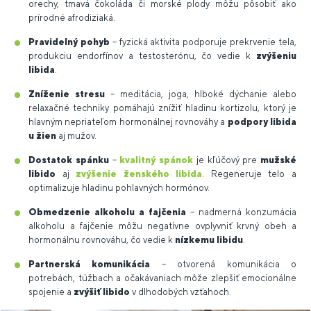
orechy, tmavá čokoláda či morské plody môžu pôsobiť ako
prírodné afrodiziaká.
Pravidelný pohyb
– fyzická aktivita podporuje prekrvenie tela,
produkciu endorfínov a testosterónu, čo vedie k
zvýšeniu
libida
.
Zníženie stresu
– meditácia, joga, hlboké dýchanie alebo
relaxačné techniky pomáhajú znížiť hladinu kortizolu, ktorý je
hlavným nepriateľom hormonálnej rovnováhy a
podpory libida
u žien
aj mužov.
Dostatok spánku
–
kvalitný spánok
je kľúčový pre
mužské
libido
aj
zvýšenie ženského libida
. Regeneruje telo a
optimalizuje hladinu pohlavných hormónov.
Obmedzenie alkoholu a fajčenia
– nadmerná konzumácia
alkoholu a fajčenie môžu negatívne ovplyvniť krvný obeh a
hormonálnu rovnováhu, čo vedie k
nízkemu libidu
.
Partnerská komunikácia
– otvorená komunikácia o
potrebách, túžbach a očakávaniach môže zlepšiť emocionálne
spojenie a
zvýšiť libido
v dlhodobých vzťahoch.