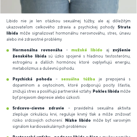
Libido nie je len otázkou sexuálnej túžby, ale aj dôležitým
ukazovateľom celkového zdravia a psychickej pohody.
Strata
libida
môže signalizovať hormonálnu nerovnováhu, stres, únavu
alebo iné zdravotné problémy.
Hormonálna rovnováha
–
mužské libido
aj
zvýšenie
ženského libida
sú úzko spojené s hladinou testosterónu,
estrogénu a ďalších hormónov, ktoré ovplyvňujú energiu,
metabolizmus a duševnú pohodu.
Psychická pohoda
–
sexuálna túžba
je prepojená s
dopamínom a oxytocínom, ktoré podporujú pocity šťastia,
znižujú stres a posilňujú partnerské vzťahy.
Pokles libida
môže
byť prejavom depresie alebo úzkosti.
Srdcovo-cievne zdravie
– pravidelná sexuálna aktivita
zlepšuje cirkuláciu krvi, reguluje krvný tlak a môže znižovať
riziko srdcových ochorení.
Nízke libido
môže byť varovným
signálom kardiovaskulárnych problémov.