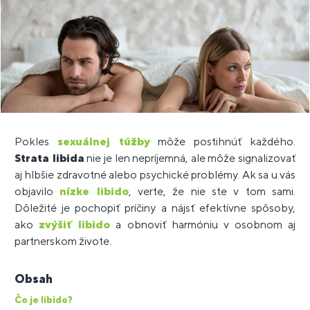
Pokles
sexuálnej túžby
môže postihnúť každého.
Strata libida
nie je len nepríjemná, ale môže signalizovať
aj hlbšie zdravotné alebo psychické problémy. Ak sa u vás
objavilo
nízke libido
, verte, že nie ste v tom sami.
Dôležité je pochopiť príčiny a nájsť efektívne spôsoby,
ako
zvýšiť libido
a obnoviť harmóniu v osobnom aj
partnerskom živote.
Obsah
Čo je libido?