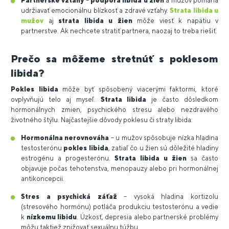
Partnerské vzťahy
–
podpora libida u žien
a mužov pomáha
udržiavať emocionálnu blízkosť a zdravé vzťahy.
Strata libida u
mužov
aj
strata libida u žien
môže viesť k napätiu v
partnerstve. Ak nechcete stratiť partnera, naozaj to treba riešiť.
Prečo sa môžeme stretnúť s poklesom
libida?
Pokles libida
môže byť spôsobený viacerými faktormi, ktoré
ovplyvňujú telo aj myseľ.
Strata libida
je často dôsledkom
hormonálnych zmien, psychického stresu alebo nezdravého
životného štýlu. Najčastejšie dôvody poklesu či straty libida:
Hormonálna nerovnováha
– u mužov spôsobuje nízka hladina
testosterónu
pokles libida
, zatiaľ čo u žien sú dôležité hladiny
estrogénu a progesterónu.
Strata libida u žien
sa často
objavuje počas tehotenstva, menopauzy alebo pri hormonálnej
antikoncepcii.
Stres a psychická záťaž
– vysoká hladina kortizolu
(stresového hormónu) potláča produkciu testosterónu a vedie
k
nízkemu libidu
. Úzkosť, depresia alebo partnerské problémy
môžu taktiež znižovať sexuálnu túžbu.