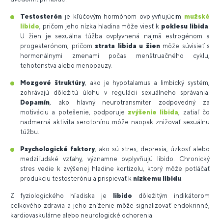
Testosterón
je kľúčovým hormónom ovplyvňujúcim
mužské
libido
, pričom jeho nízka hladina môže viesť k
poklesu libida
.
U žien je sexuálna túžba ovplyvnená najmä estrogénom a
progesterónom, pričom
strata libida u žien
môže súvisieť s
hormonálnymi zmenami počas menštruačného cyklu,
tehotenstva alebo menopauzy.
Mozgové štruktúry
, ako je hypotalamus a limbický systém,
zohrávajú dôležitú úlohu v regulácii sexuálneho správania.
Dopamín
, ako hlavný neurotransmiter zodpovedný za
motiváciu a potešenie, podporuje
zvýšenie libida
, zatiaľ čo
nadmerná aktivita serotonínu môže naopak znižovať sexuálnu
túžbu.
Psychologické faktory
, ako sú stres, depresia, úzkosť alebo
medziľudské vzťahy, významne ovplyvňujú libido. Chronický
stres vedie k zvýšenej hladine kortizolu, ktorý môže potláčať
produkciu testosterónu a prispievať k
nízkemu libidu
.
Z fyziologického hľadiska je
libido
dôležitým indikátorom
celkového zdravia a jeho zníženie môže signalizovať endokrinné,
kardiovaskulárne alebo neurologické ochorenia.