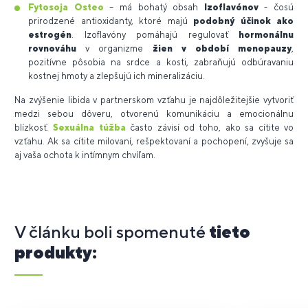
Fytosoja Osteo
– má bohatý obsah
Izoflavón
ov
- čosú
prirodzené antioxidanty, ktoré majú
podobný účinok ako
estrogén
. Izoflavóny pomáhajú regulovať
hormonálnu
rovnováhu
v organizme
žien v období menopauzy
,
pozitívne pôsobia na srdce a kosti, zabraňujú odbúravaniu
kostnej hmoty a zlepšujú ich mineralizáciu.
Na zvýšenie libida v partnerskom vzťahu je najdôležitejšie vytvoriť
medzi sebou dôveru, otvorenú komunikáciu a emocionálnu
blízkosť.
Sexuálna túžba
často závisí od toho, ako sa cítite vo
vzťahu. Ak sa cítite milovaní, rešpektovaní a pochopení, zvyšuje sa
aj vaša ochota k intímnym chvíľam.
V článku boli spomenuté
tieto
produkty: