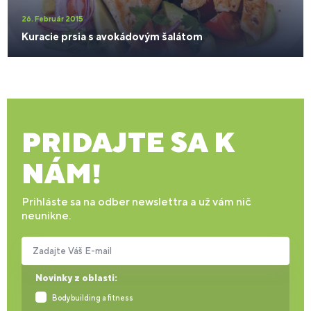
26. Február 2015
Kuracie prsia s avokádovým šalátom
PRIDAJTE SA K
NÁM!
Prihláste sa na odber newslettra a už vám nič
neunikne.
Zadajte Váš E-mail
Novinky z oblasti:
Bodybuilding a fitness