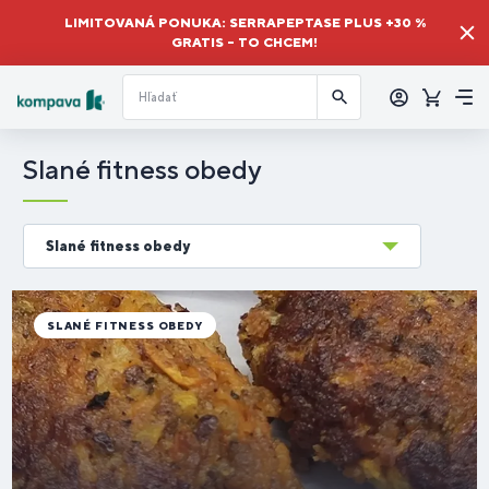
LIMITOVANÁ PONUKA: SERRAPEPTASE PLUS +30 %
GRATIS – TO CHCEM!
Prihlásiť
sa
Košík
Me
Slané fitness obedy
Slané fitness obedy
SLANÉ FITNESS OBEDY