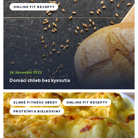
ONLINE FIT RECEPTY
24. November 2022
Domáci chlieb bez kysnutia
SLANÉ FITNESS OBEDY
ONLINE FIT RECEPTY
PROTEÍNY A BIELKOVINY