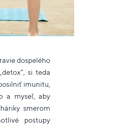
dravie dospelého
detox“, si teda
silniť imunitu,
lo a myseľ, aby
oháriky smerom
otlivé postupy