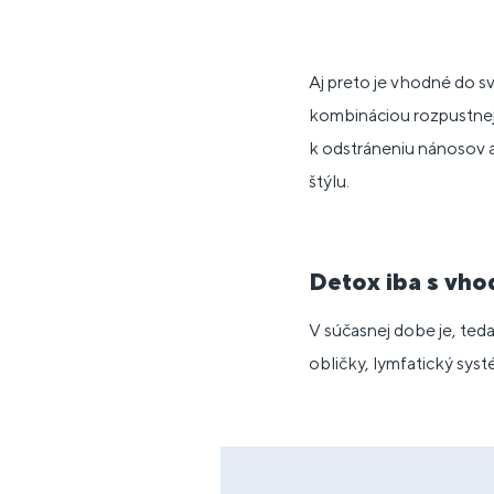
Aj preto je vhodné do sv
kombináciou rozpustnej a
k odstráneniu nánosov a
štýlu.
Detox iba s vh
V súčasnej dobe je, ted
obličky, lymfatický sys