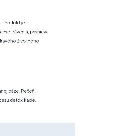
.
Produkt je
cese trávenia, prispieva
ezdravého životného
nnej báze. Pečeň,
cesu detoxikácie.