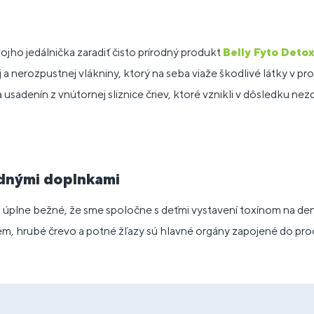
ojho jedálnička zaradiť čisto prírodný produkt
Belly Fyto Detox
 nerozpustnej vlákniny, ktorý na seba viaže škodlivé látky v pro
 usadenín z vnútornej sliznice čriev, ktoré vznikli v dôsledku n
odnými doplnkami
a úplne bežné, že sme spoločne s deťmi vystavení toxínom na de
tém, hrubé črevo a potné žľazy sú hlavné orgány zapojené do pro