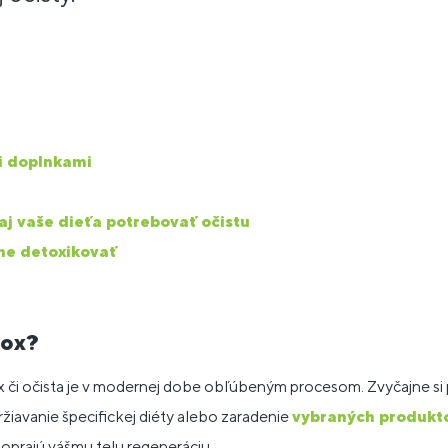
i doplnkami
j vaše dieťa potrebovať očistu
ne detoxikovať
tox?
x či očista je v modernej dobe obľúbeným procesom. Zvyčajne s
iavanie špecifickej diéty alebo zaradenie
vybraných produkt
oprajú vášmu telu regeneráciu.