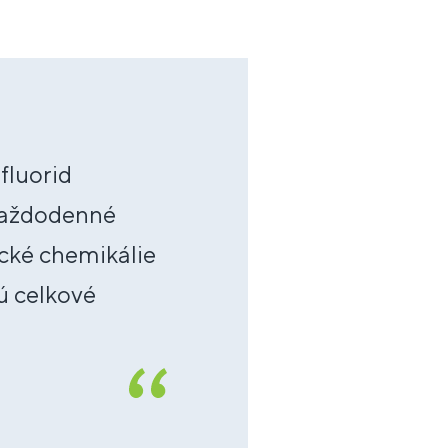
fluorid
 každodenné
cké chemikálie
ú celkové