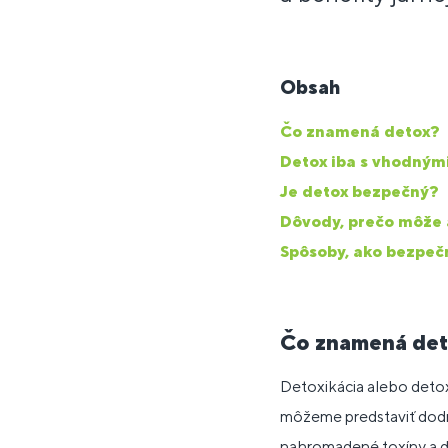
Obsah
Čo znamená detox?
Detox iba s vhodným
Je detox bezpečný?
Dôvody, prečo môže a
Spôsoby, ako bezpeč
Čo znamená de
Detoxikácia alebo deto
môžeme predstaviť dodrž
nahromadené toxíny a d