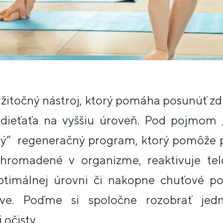
užitočný nástroj, ktorý pomáha posunúť z
j dieťaťa na vyššiu úroveň. Pod pojmom „
tý“ regeneračný program, ktorý pomôže po
ahromadené v organizme, reaktivuje te
optimálnej úrovni či nakopne chuťové p
ave. Poďme si spoločne rozobrať jedn
 očisty.