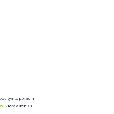
i pod týmto pojmom
ov
, ktoré eliminujú