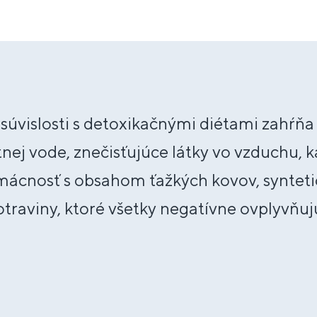
 súvislosti s detoxikačnými diétami zahŕňa 
tnej vode, znečisťujúce látky vo vzduchu,
mácnosť s obsahom ťažkých kovov, synteti
traviny, ktoré všetky negatívne ovplyvňuj