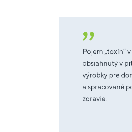
Pojem „toxín“ v
obsiahnutý v pi
výrobky pre do
a spracované po
zdravie.