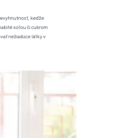
nevyhnutnosť, keďže
nabité soľou či cukrom.
vať nežiadúce látky v