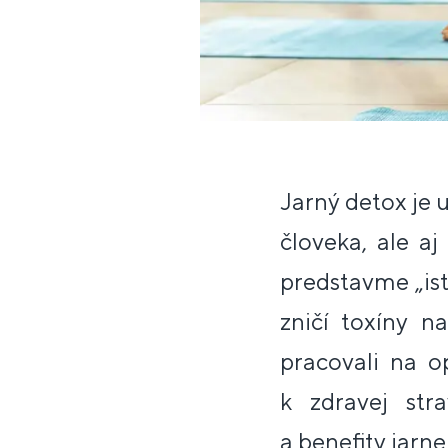
Jarný detox je 
človeka, ale a
predstavme „is
zničí toxíny n
pracovali na 
k zdravej str
a benefity jarnej