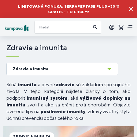
LIMITOVANÁ PONUKA: SERRAPEPTASE PLUS +30 %
GRATIS – TO CHCEM!
Prihlásiť
sa
Košík
Me
Zdravie a imunita
Zdravie a imunita
Silná
imunita
a pevné
zdravie
sú základom spokojného
života. V tejto kategórii nájdete články o tom, ako
podporiť
imunitný systém
, aké
výživové doplnky na
imunitu
zvoliť a ako sa brániť proti chorobám. Objavte
overené tipy na
posilnenie imunity
, zdravý životný štýl a
účinnú prevenciu počas celého roka.
ZDRAVIE A IMUNITA