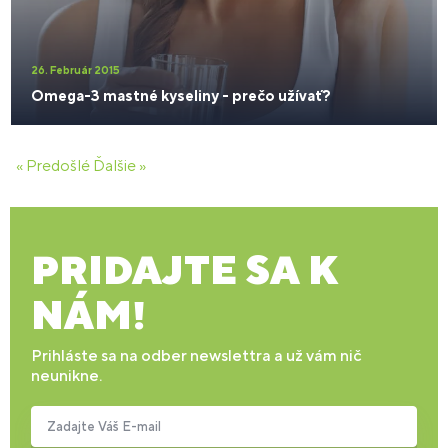
26. Február 2015
Omega-3 mastné kyseliny - prečo užívať?
« Predošlé
Ďalšie »
PRIDAJTE SA K
NÁM!
Prihláste sa na odber newslettra a už vám nič
neunikne.
Zadajte Váš E-mail