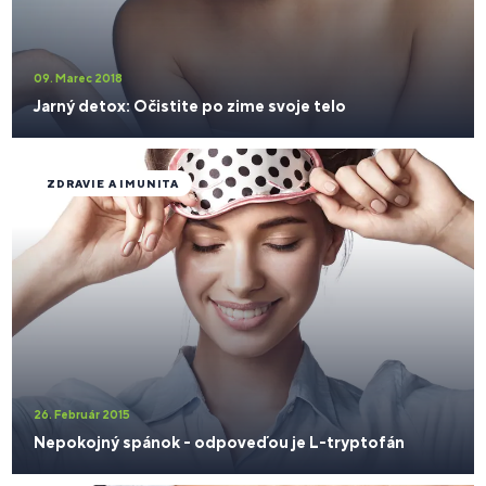
09. Marec 2018
Jarný detox: Očistite po zime svoje telo
ZDRAVIE A IMUNITA
26. Február 2015
Nepokojný spánok - odpoveďou je L-tryptofán