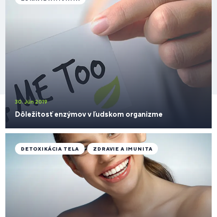
30. Jún 2019
​Dôležitosť enzýmov v ľudskom organizme
DETOXIKÁCIA TELA
ZDRAVIE A IMUNITA