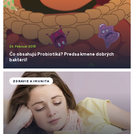
26. Február 2015
Čo obsahujú Probiotiká? Predsa kmene dobrých
baktérií!
ZDRAVIE A IMUNITA