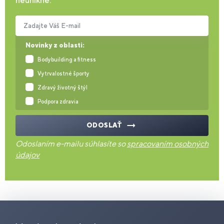
neunikne.
Zadajte Váš E-mail
Novinky z oblasti:
Bodybuilding a fitness
Vytrvalostné športy
Zdravý životný štýl
Podpora zdravia
ODOSLAŤ
Odoslaním e-mailu súhlasíte so
spracovaním osobných
údajov