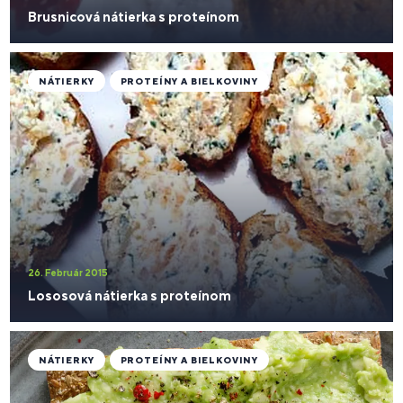
Brusnicová nátierka s proteínom
NÁTIERKY
PROTEÍNY A BIELKOVINY
26. Február 2015
Lososová nátierka s proteínom
NÁTIERKY
PROTEÍNY A BIELKOVINY