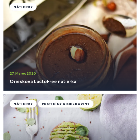
NÁTIERKY
27. Marec 2020
Oriešková LactoFree nátierka
NÁTIERKY
PROTEÍNY A BIELKOVINY