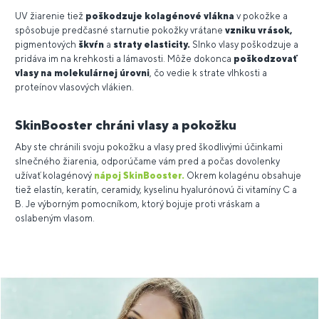
UV žiarenie tiež
poškodzuje kolagénové vlákna
v pokožke a
spôsobuje predčasné starnutie pokožky vrátane
vzniku vrások,
pigmentových
škvŕn
a
straty elasticity.
Slnko vlasy poškodzuje a
pridáva im na krehkosti a lámavosti. Môže dokonca
poškodzovať
vlasy na molekulárnej úrovni
, čo vedie k strate vlhkosti a
proteínov vlasových vlákien.
SkinBooster chráni vlasy a pokožku
Aby ste chránili svoju pokožku a vlasy pred škodlivými účinkami
slnečného žiarenia, odporúčame vám pred a počas dovolenky
užívať kolagénový
nápoj SkinBooster.
Okrem kolagénu obsahuje
tiež elastín, keratín, ceramidy, kyselinu hyalurónovú či vitamíny C a
B. Je výborným pomocníkom, ktorý bojuje proti vráskam a
oslabeným vlasom.