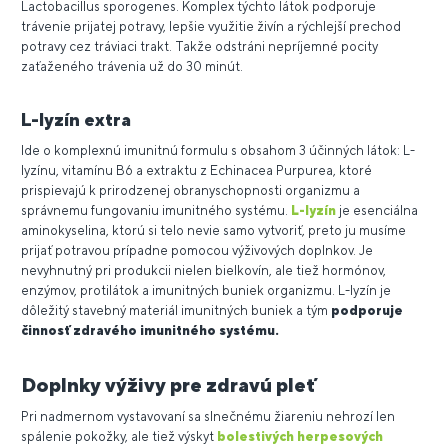
Lactobacillus sporogenes. Komplex týchto látok podporuje
trávenie prijatej potravy, lepšie využitie živín a rýchlejší prechod
potravy cez tráviaci trakt. Takže odstráni nepríjemné pocity
zaťaženého trávenia už do 30 minút.
L-lyzín extra
Ide o komplexnú imunitnú formulu s obsahom 3 účinných látok: L-
lyzínu, vitamínu B6 a extraktu z Echinacea Purpurea, ktoré
prispievajú k prirodzenej obranyschopnosti organizmu a
správnemu fungovaniu imunitného systému.
L-lyzín
je esenciálna
aminokyselina, ktorú si telo nevie samo vytvoriť, preto ju musíme
prijať potravou prípadne pomocou výživových doplnkov. Je
nevyhnutný pri produkcii nielen bielkovín, ale tiež hormónov,
enzýmov, protilátok a imunitných buniek organizmu. L-lyzín je
dôležitý stavebný materiál imunitných buniek a tým
podporuje
činnosť zdravého imunitného systému.
Doplnky výživy pre zdravú pleť
Pri nadmernom vystavovaní sa slnečnému žiareniu nehrozí len
spálenie pokožky, ale tiež výskyt
bolestivých herpesových