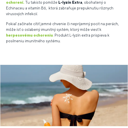
ochorení.
Tu takisto pomôže
L-lyzín Extra
, obohatený o
Echinaceu a vitamín B6, ktorá zabraňuje prepuknutiu rôznych
vírusových infekcií.
Pokiaľ začínate cítiť jemné chvenie či nepríjemný pocit na perách,
môže ísť o oslabený imunitný systém, ktorý môže viesť k
herpesovému ochoreniu
. Produkt L-lyzín extra prispieva k
posilneniu imunitného systému.