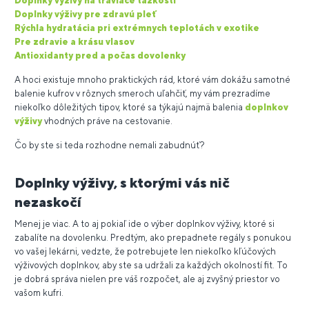
Doplnky výživy na tráviace ťažkosti
Doplnky výživy pre zdravú pleť
Rýchla hydratácia pri extrémnych teplotách v exotike
Pre zdravie a krásu vlasov
Antioxidanty pred a počas dovolenky
A hoci existuje mnoho praktických rád, ktoré vám dokážu samotné
balenie kufrov v rôznych smeroch uľahčiť, my vám prezradíme
niekoľko dôležitých tipov, ktoré sa týkajú najmä balenia
doplnkov
výživy
vhodných práve na cestovanie.
Čo by ste si teda rozhodne nemali zabudnúť?
Doplnky výživy, s ktorými vás nič
nezaskočí
Menej je viac. A to aj pokiaľ ide o výber doplnkov výživy, ktoré si
zabalíte na dovolenku. Predtým, ako prepadnete regály s ponukou
vo vašej lekárni, vedzte, že potrebujete len niekoľko kľúčových
výživových doplnkov, aby ste sa udržali za každých okolností fit. To
je dobrá správa nielen pre váš rozpočet, ale aj zvyšný priestor vo
vašom kufri.