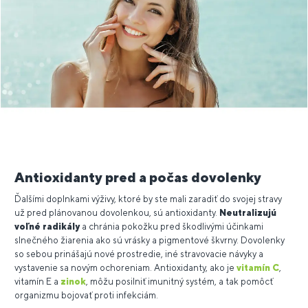
Antioxidanty pred a počas dovolenky
Ďalšími doplnkami výživy, ktoré by ste mali zaradiť do svojej stravy
už pred plánovanou dovolenkou, sú antioxidanty.
Neutralizujú
voľné radikály
a chránia pokožku pred škodlivými účinkami
slnečného žiarenia ako sú vrásky a pigmentové škvrny. Dovolenky
so sebou prinášajú nové prostredie, iné stravovacie návyky a
vystavenie sa novým ochoreniam. Antioxidanty, ako je
vitamín C
,
vitamín E a
zinok
, môžu posilniť imunitný systém, a tak pomôcť
organizmu bojovať proti infekciám.