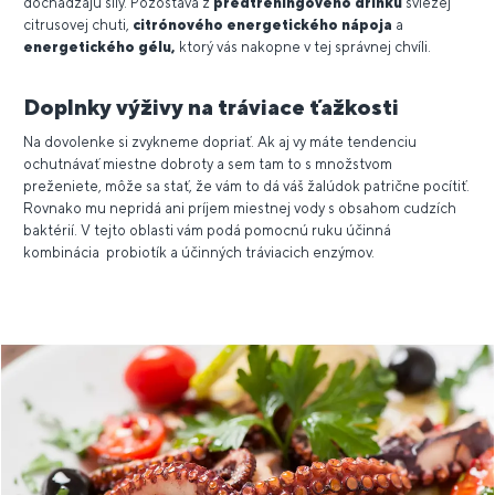
dochádzajú sily. Pozostáva z
predtréningového drinku
sviežej
citrusovej chuti,
citrónového energetického nápoja
a
energetického gélu,
ktorý vás nakopne v tej správnej chvíli.
Doplnky výživy na tráviace ťažkosti
Na dovolenke si zvykneme dopriať. Ak aj vy máte tendenciu
ochutnávať miestne dobroty a sem tam to s množstvom
preženiete, môže sa stať, že vám to dá váš žalúdok patrične pocítiť.
Rovnako mu nepridá ani príjem miestnej vody s obsahom cudzích
baktérií. V tejto oblasti vám podá pomocnú ruku účinná
kombinácia probiotík a účinných tráviacich enzýmov.