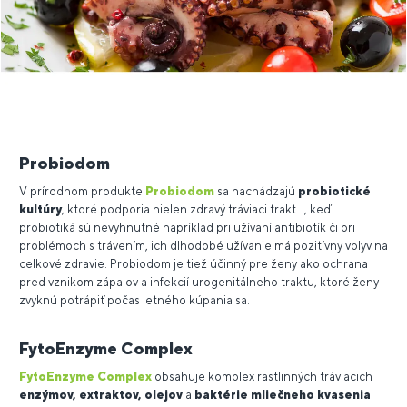
Probiodom
V prírodnom produkte
Probiodom
sa nachádzajú
probiotické
kultúry
, ktoré podporia nielen zdravý tráviaci trakt. I, keď
probiotiká sú nevyhnutné napríklad pri užívaní antibiotík či pri
problémoch s trávením, ich dlhodobé užívanie má pozitívny vplyv na
celkové zdravie. Probiodom je tiež účinný pre ženy ako ochrana
pred vznikom zápalov a infekcií urogenitálneho traktu, ktoré ženy
zvyknú potrápiť počas letného kúpania sa.
FytoEnzyme Complex
FytoEnzyme Complex
obsahuje komplex rastlinných tráviacich
enzýmov, extraktov, olejov
a
baktérie mliečneho kvasenia