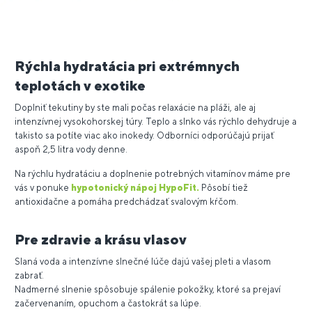
Rýchla hydratácia pri extrémnych
teplotách v exotike
Doplniť tekutiny by ste mali počas relaxácie na pláži, ale aj
intenzívnej vysokohorskej túry. Teplo a slnko vás rýchlo dehydruje a
takisto sa potíte viac ako inokedy. Odborníci odporúčajú prijať
aspoň 2,5 litra vody denne.
Na rýchlu hydratáciu a doplnenie potrebných vitamínov máme pre
vás v ponuke
hypotonický nápoj HypoFit.
Pôsobí tiež
antioxidačne a pomáha predchádzať svalovým kŕčom.
Pre zdravie a krásu vlasov
Slaná voda a intenzívne slnečné lúče dajú vašej pleti a vlasom
zabrať.
Nadmerné slnenie spôsobuje spálenie pokožky, ktoré sa prejaví
začervenaním, opuchom a častokrát sa lúpe.