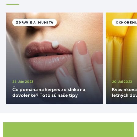
ZDRAVIE A IMUNITA
OCHORENI
26. Jún 2023
20. Júl 2023
Čo pomáha na herpes zo slnka na
Kvasinková 
dovolenke? Toto sú naše tipy
letných do