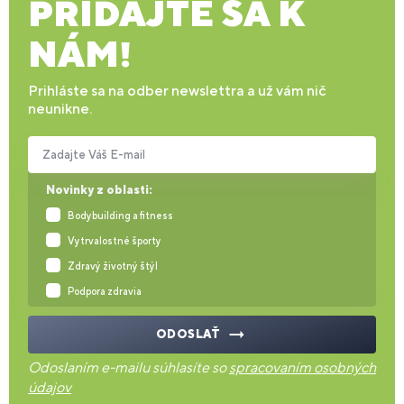
PRIDAJTE SA K
NÁM!
Prihláste sa na odber newslettra a už vám nič
neunikne.
Zadajte Váš E-mail
Novinky z oblasti:
Bodybuilding a fitness
Vytrvalostné športy
Zdravý životný štýl
Podpora zdravia
ODOSLAŤ
Odoslaním e-mailu súhlasíte so
spracovaním osobných
údajov