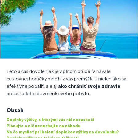
Leto a čas dovoleniek je v plnom prúde. V návale
cestovnej horúčky mnohí z vás premýšľajú nielen ako sa
efektívne pobaliť, ale aj
ako chrániť svoje zdravie
počas celého dovolenkového pobytu.
Obsah
Doplnky výživy, s ktorými vás nič nezaskočí
Plánujte a nič nenechajte na náhodu
Na čo myslieť pri balení doplnkov výživy na dovolenku?