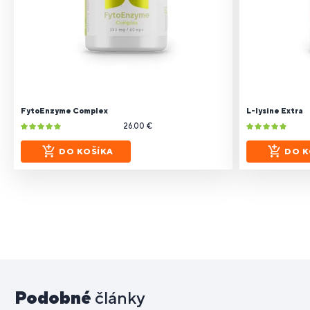
FytoEnzyme Complex
L-lysine Extra
26.00 €
DO KOŠÍKA
DO K
Podobné
články