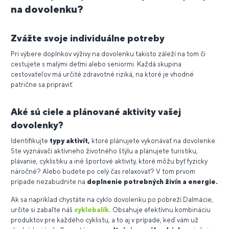
na dovolenku?
Zvážte svoje individuálne potreby
Pri výbere doplnkov výživy na dovolenku takisto záleží na tom či
cestujete s malými deťmi alebo seniormi. Každá skupina
cestovateľov má určité zdravotné riziká, na ktoré je vhodné
patrične sa pripraviť.
Aké sú ciele a plánované aktivity vašej
dovolenky?
Identifikujte
typy aktivít,
ktoré plánujete vykonávať na dovolenke.
Ste vyznávači aktívneho životného štýlu a plánujete turistiku,
plávanie, cyklistiku a iné športové aktivity, ktoré môžu byť fyzicky
náročné? Alebo budete po celý čas relaxovať? V tom prvom
prípade nezabudnite na
doplnenie potrebných živín a energie.
Ak sa napríklad chystáte na cyklo dovolenku po pobreží Dalmácie,
určite si zabaľte náš
cyklobalík.
Obsahuje efektívnu kombináciu
produktov pre každého cyklistu, a to aj v prípade, keď vám už