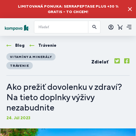
LIMITOVANÁ PONUKA: SERRAPEPTASE PLUS +30 %
GRATIS – TO CHCEM!
Prihlásiť
sa
Košík
Me
Blog
Trávenie
VITAMÍNY A MINERÁLY
Zdielať
TRÁVENIE
Ako prežiť dovolenku v zdraví?
Na tieto doplnky výživy
nezabudnite
24. Júl 2023