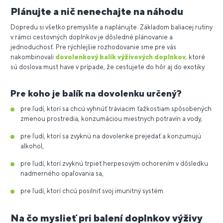
Plánujte a nič nenechajte na náhodu
Dopredu si všetko premyslite a naplánujte. Základom baliacej rutiny
v rámci cestovných doplnkov je dôsledné plánovanie a
jednoduchosť. Pre rýchlejšie rozhodovanie sme pre vás
nakombinovali
dovolenkový balík výživových doplnkov,
ktoré
sú doslova must have v prípade, že cestujete do hôr aj do exotiky.
Pre koho je balík na dovolenku určený?
pre ľudí, ktorí sa chcú vyhnúť tráviacim ťažkostiam spôsobených
zmenou prostredia, konzumáciou miestnych potravín a vody,
pre ľudí, ktorí sa zvyknú na dovolenke prejedať a konzumujú
alkohol,
pre ľudí, ktorí zvyknú trpieť herpesovým ochorením v dôsledku
nadmerného opaľovania sa,
pre ľudí, ktorí chcú posilniť svoj imunitný systém.
Na čo myslieť pri balení doplnkov výživy