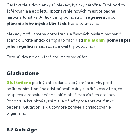
Cestovanie a dovolenky sú niekedy fyzicky náročné. Dlhé hodiny
šoférovania alebo letu, spoznávanie nových miest prípadne
náročná turistika. Antioxidanty pomôžu pri
regenerácii
po
plávaní alebo iných aktivitách
, ktoré sú únavné.
Niekedy môžu zmeny v prostredia a časových pásiem ovplyvniť
spánok. Určité antioxidanty, ako napríklad
melatonín
,
pomôžu pri
jeho regulácii
a zabezpečia kvalitný odpočinok.
Toto sú dva z nich, ktoré stojí za to vyskúšať:
Gluthatione
Gluthatione
je silný antioxidant, ktorý chráni bunky pred
poškodením. Pomáha odstraňovať toxíny a ťažké kovy z tela, čo
prispieva k zdraviu pečene, pľúc, obličiek a ďalších orgánov.
Podporuje imunitný systém a je dôležitý pre správnu funkciu
pečene. Glutation je kľúčový pre zdravie a omladzovanie
organizmu.
K2 Anti Age