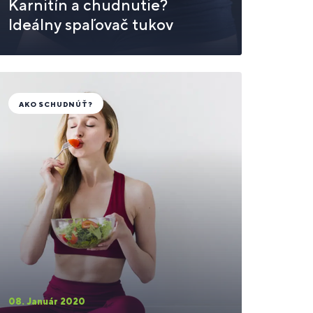
Karnitín a chudnutie?
Ideálny spaľovač tukov
AKO SCHUDNÚŤ?
08. Január 2020