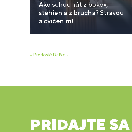
Ako schudnúť z bokov,
stehien a z brucha? Stravou
a cvičením!
« Predošlé
Ďalšie »
PRIDAJTE SA