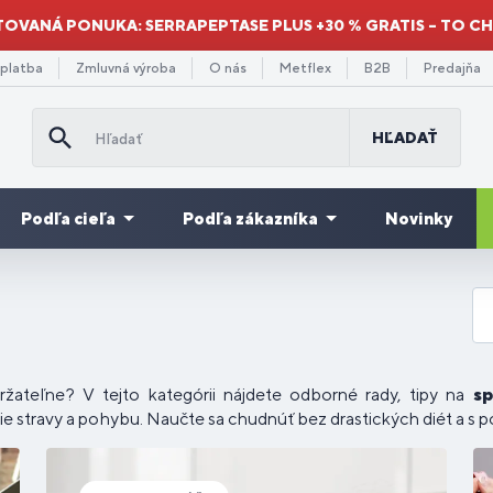
TOVANÁ PONUKA: SERRAPEPTASE PLUS +30 % GRATIS – TO C
 platba
Zmluvná výroba
O nás
Metflex
B2B
Predajňa
HĽADAŤ
Podľa cieľa
Podľa zákazníka
Novinky
Doplnky
Re
minokyseliny
odpora
re
ýhodné
Gainery a
stravy na
Množstevné
Pr
Pr
Da
ávenie
Vitamíny
Pre deti
Mi
sva
 BCAA
hudnutia
užov
balenia
sacharidy
únavu a
zľavy
st
se
po
or
vyčerpanie
žateľne? V tejto kategórii nájdete odborné rady, tipy na
sp
ie stravy a pohybu. Naučte sa chudnúť bez drastických diét a s 
droje
odpora
re
Spaľovače
Srdce a
Zbavenie
Pre
Ve
Mo
De
Pr
olagény
ergie
ávenia
klistov
tukov
cievy
sa stresu
športovcov
do
ne
or
kul