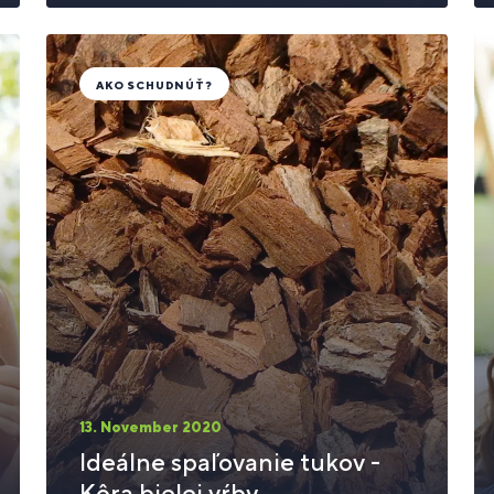
AKO SCHUDNÚŤ?
13. November 2020
Ideálne spaľovanie tukov -
Kôra bielej vŕby