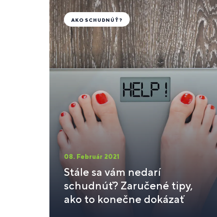
AKO SCHUDNÚŤ?
08. Február 2021
Stále sa vám nedarí
schudnúť? Zaručené tipy,
ako to konečne dokázať