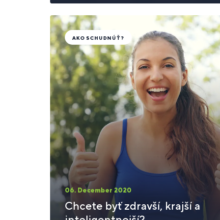
AKO SCHUDNÚŤ?
06. December 2020
Chcete byť zdravší, krajší a
inteligentnejší?