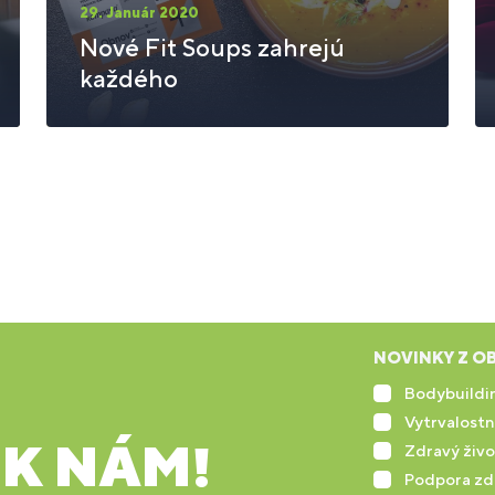
29. Január 2020
Nové Fit Soups zahrejú
každého
NOVINKY Z OB
Bodybuildin
Vytrvalostn
 K NÁM!
Zdravý živo
Podpora zd