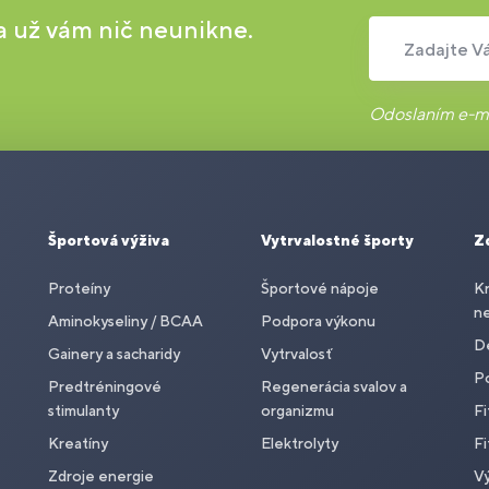
 a už vám nič neunikne.
Zadajte Vá
Odoslaním e-ma
Športová výživa
Vytrvalostné športy
Z
Proteíny
Športové nápoje
Kr
n
Aminokyseliny / BCAA
Podpora výkonu
De
Gainery a sacharidy
Vytrvalosť
P
Predtréningové
Regenerácia svalov a
stimulanty
organizmu
Fi
Kreatíny
Elektrolyty
Fi
Zdroje energie
Vý