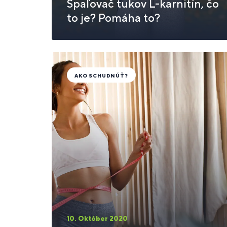
Spaľovač tukov L-karnitín, čo
to je? Pomáha to?
AKO SCHUDNÚŤ?
10. Október 2020