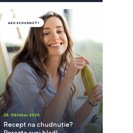
AKO SCHUDNÚŤ?
26. Október 2020
Recept na chudnutie?
Porazte svoj hlad!