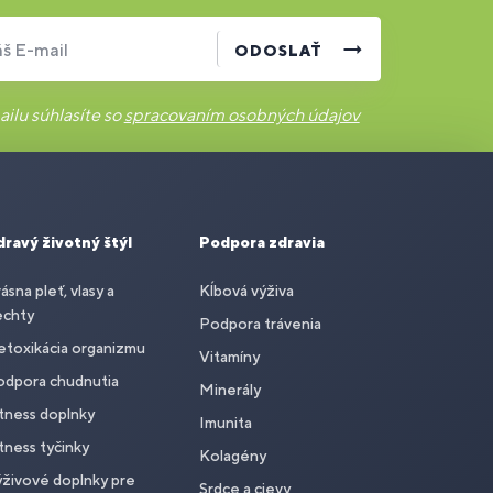
š E-mail
ODOSLAŤ
ilu súhlasíte so
spracovaním osobných údajov
dravý životný štýl
Podpora zdravia
ásna pleť, vlasy a
Kĺbová výživa
echty
Podpora trávenia
toxikácia organizmu
Vitamíny
odpora chudnutia
Minerály
tness doplnky
Imunita
tness tyčinky
Kolagény
živové doplnky pre
Srdce a cievy