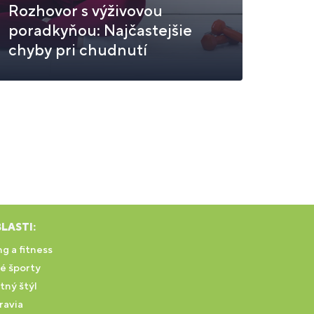
Rozhovor s výživovou
poradkyňou: Najčastejšie
chyby pri chudnutí
LASTI:
g a fitness
é športy
tný štýl
ravia