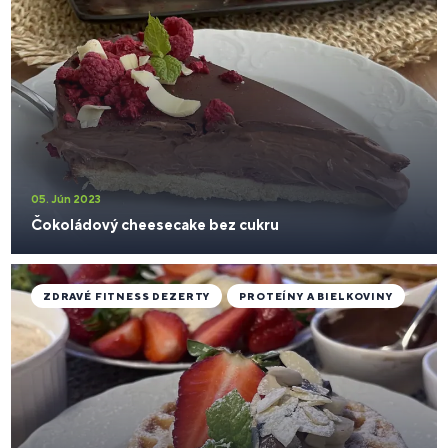
05. Jún 2023
Čokoládový cheesecake bez cukru
ZDRAVÉ FITNESS DEZERTY
PROTEÍNY A BIELKOVINY