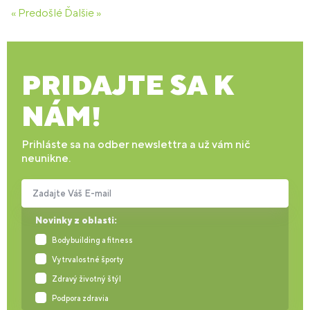
« Predošlé
Ďalšie »
PRIDAJTE SA K
NÁM!
Prihláste sa na odber newslettra a už vám nič
neunikne.
Zadajte Váš E-mail
Novinky z oblasti:
Bodybuilding a fitness
Vytrvalostné športy
Zdravý životný štýl
Podpora zdravia