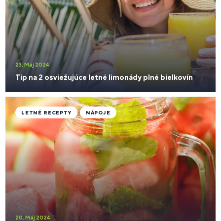
23. Máj 2024
Tip na 2 osviežujúce letné limonády plné bielkovín
LETNÉ RECEPTY
NÁPOJE
20. Máj 2024