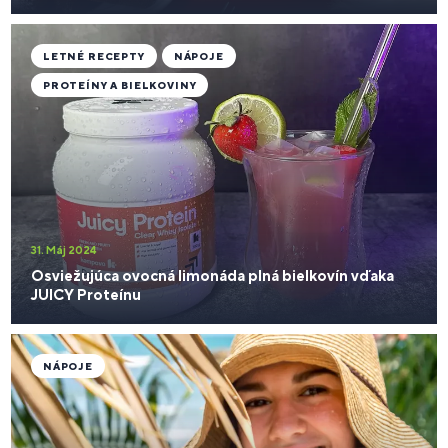
LETNÉ RECEPTY
NÁPOJE
PROTEÍNY A BIELKOVINY
31. Máj 2024
Osviežujúca ovocná limonáda plná bielkovín vďaka
JUICY Proteínu
NÁPOJE