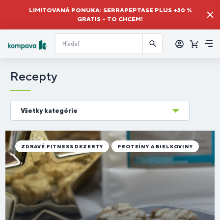
LIMITOVANÁ PONUKA: SERRAPEPTASE PLUS +30 %
GRATIS – TO CHCEM!
Prihlásiť
sa
Košík
Me
Recepty
Všetky kategórie
ZDRAVÉ FITNESS DEZERTY
PROTEÍNY A BIELKOVINY