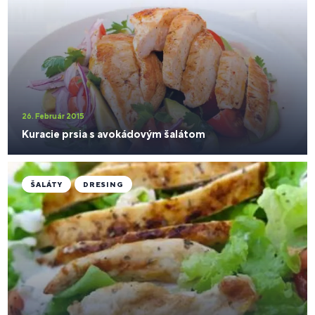
26. Február 2015
Kuracie prsia s avokádovým šalátom
ŠALÁTY
DRESING