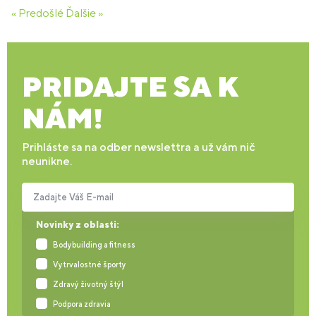
« Predošlé
Ďalšie »
PRIDAJTE SA K
NÁM!
Prihláste sa na odber newslettra a už vám nič
neunikne.
Zadajte Váš E-mail
Novinky z oblasti:
Bodybuilding a fitness
Vytrvalostné športy
Zdravý životný štýl
Podpora zdravia