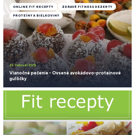
ONLINE FIT RECEPTY
ZDRAVÉ FITNESS DEZERTY
PROTEÍNY A BIELKOVINY
26. Február 2015
Vianočné pečenie - Ovsené avokádovo-proteínové
guľôčky