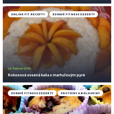
ONLINE FIT RECEPTY
ZDRAVÉ FITNESS DEZERTY
26. Február 2015
Kokosová ovsená kaša s marhuľovým pyré
ZDRAVÉ FITNESS DEZERTY
PROTEÍNY A BIELKOVINY