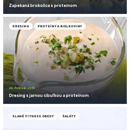
Zapekaná brokolica s proteínom
DRESING
PROTEÍNY A BIELKOVINY
26. Február 2015
Dresing s jarnou cibuľkou a proteínom
SLANÉ FITNESS OBEDY
ŠALÁTY