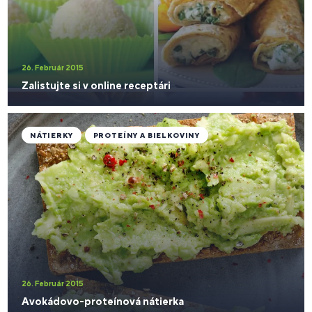
26. Február 2015
Zalistujte si v online receptári
NÁTIERKY
PROTEÍNY A BIELKOVINY
26. Február 2015
Avokádovo-proteínová nátierka