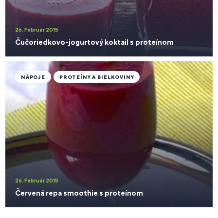
26. Február 2015
Čučoriedkovo-jogurtový koktail s proteínom
NÁPOJE
PROTEÍNY A BIELKOVINY
26. Február 2015
Červená repa smoothie s proteínom