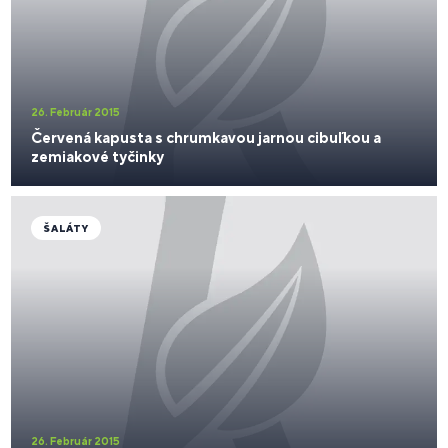
26. Február 2015
Červená kapusta s chrumkavou jarnou cibuľkou a
zemiakové tyčinky
ŠALÁTY
26. Február 2015