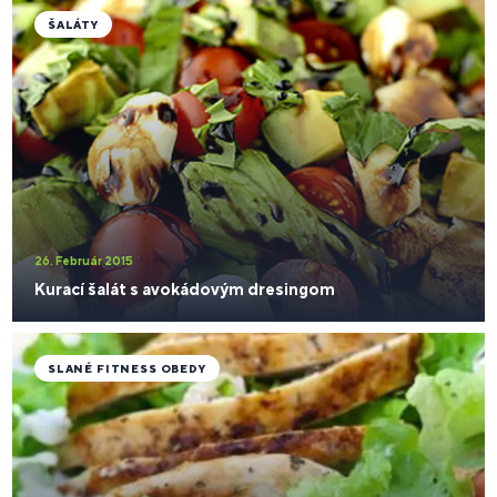
ŠALÁTY
26. Február 2015
Kurací šalát s avokádovým dresingom
SLANÉ FITNESS OBEDY