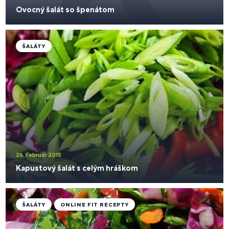
Ovocný šalát so špenátom
ŠALÁTY
26. Február 2015
Kapustový šalát s celým hráškom
ŠALÁTY
ONLINE FIT RECEPTY