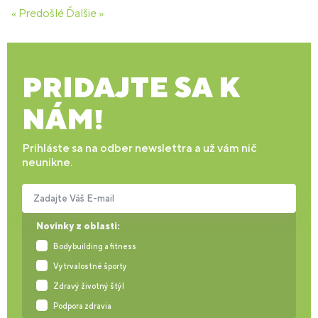
« Predošlé
Ďalšie »
PRIDAJTE SA K
NÁM!
Prihláste sa na odber newslettra a už vám nič
neunikne.
Zadajte Váš E-mail
Novinky z oblasti:
Bodybuilding a fitness
Vytrvalostné športy
Zdravý životný štýl
Podpora zdravia