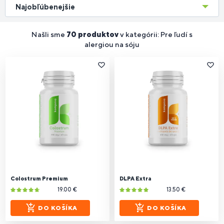
Najobľúbenejšie
Našli sme
70 produktov
v kategórii: Pre ľudí s
alergiou na sóju
Colostrum Premium
DLPA Extra
19.00 €
13.50 €
DO KOŠÍKA
DO KOŠÍKA