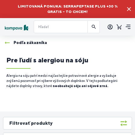
LIMITOVANÁ PONUKA: SERRAPEPTASE PLUS +30 %
GRATIS – TO CHCEM!
Prihlásiť
sa
Košík
Me
Podľa zákazníka
Pre ľudí s alergiou na sóju
Alergia na sóju patrí medzi najčastejšie potravinové alergie a vyžaduje
zvýšenú pozornosť pri výbere výživových doplnkov. V tejto podkategórii
nájdete doplnky stravy, ktoré
neobsahujú sóju ani sójové zrná.
Filtrovať produkty