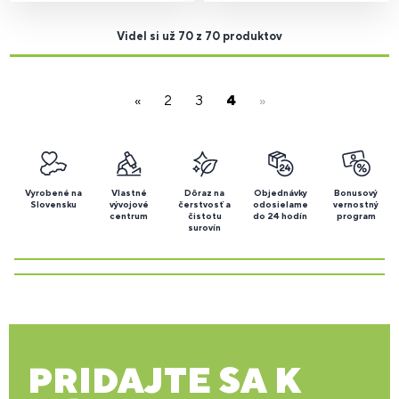
Videl si už 70 z 70 produktov
«
2
3
4
»
Vyrobené na
Vlastné
Dôraz na
Objednávky
Bonusový
Slovensku
vývojové
čerstvosť a
odosielame
vernostný
centrum
čistotu
do 24 hodín
program
surovín
PRIDAJTE SA K