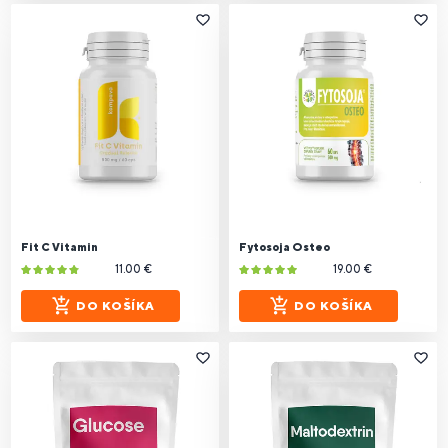
Fit C Vitamin
Fytosoja Osteo
11.00 €
19.00 €
DO KOŠÍKA
DO KOŠÍKA