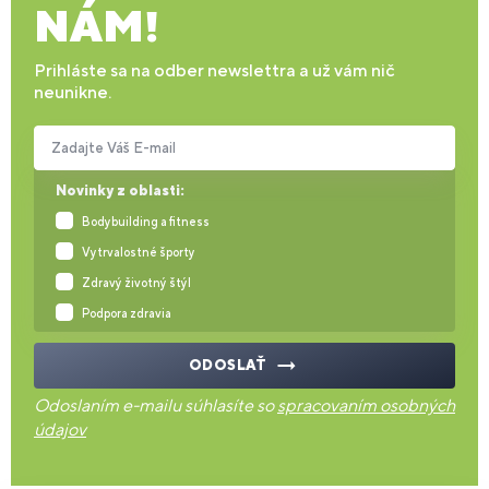
NÁM!
Prihláste sa na odber newslettra a už vám nič
neunikne.
Zadajte Váš E-mail
Novinky z oblasti:
Bodybuilding a fitness
Vytrvalostné športy
Zdravý životný štýl
Podpora zdravia
ODOSLAŤ
Odoslaním e-mailu súhlasíte so
spracovaním osobných
údajov