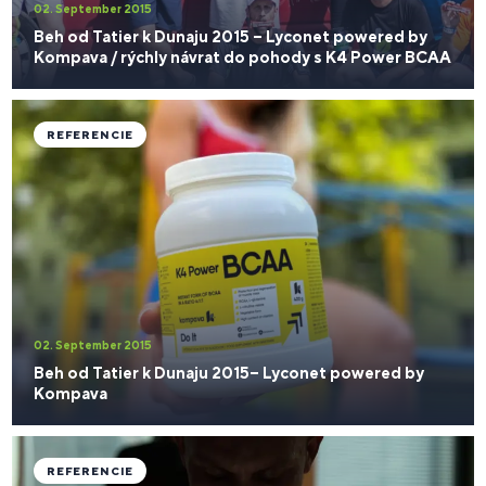
02. September 2015
Beh od Tatier k Dunaju 2015 – Lyconet powered by
Kompava / rýchly návrat do pohody s K4 Power BCAA
REFERENCIE
02. September 2015
Beh od Tatier k Dunaju 2015– Lyconet powered by
Kompava
REFERENCIE