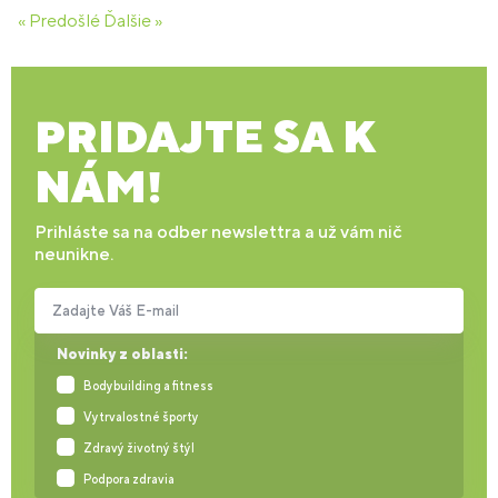
« Predošlé
Ďalšie »
PRIDAJTE SA K
NÁM!
Prihláste sa na odber newslettra a už vám nič
neunikne.
Zadajte Váš E-mail
Novinky z oblasti:
Bodybuilding a fitness
Vytrvalostné športy
Zdravý životný štýl
Podpora zdravia