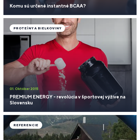
Komu sú určené instantné BCAA?
PROTEÍNY A BIELKOVINY
01. Október 2015
PREMIUM ENERGY - revolúcia v športovej výžive na
Slovensku
REFERENCIE