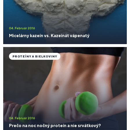
04. Február 2016
Micelárny kazeín vs. Kazeinát vápenatý
PROTEÍNY A BIELKOVINY
04. Február 2016
Prečo na noc nočný proteín a nie srvátkový?