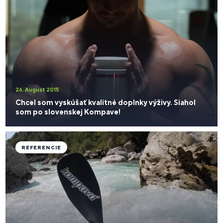
26. August 2015
Chcel som vyskúšať kvalitné doplnky výživy. Siahol
som po slovenskej Kompave!
REFERENCIE