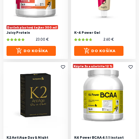
Darček plastový šejker 300 ml!
Juicy Protein
K-4 Power Gel
23.00 €
2.60 €
DO KOŠÍKA
DO KOŠÍKA
Kúpte 3x a ušetrite 12 %
K2 AntiAge Day & Night
K4 Power BCAA 4:1:1 instant