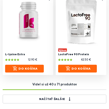
Výkon
L-lysine Extra
LactoFree 90 Protein
12.90 €
42.50 €
DO KOŠÍKA
DO KOŠÍKA
Videl si už 40 z 71 produktov
NAČÍTAŤ ĎALŠIE