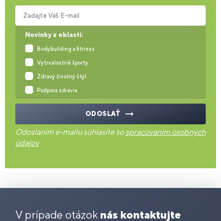
Zadajte Váš E-mail
Novinky z oblasti:
Bodybuilding a fitness
Vytrvalostné športy
Zdravý životný štýl
Podpora zdravia
ODOSLAŤ
Odoslaním e-mailu súhlasíte so
spracovaním osobných
údajov
V prípade otázok
nás kontaktujte