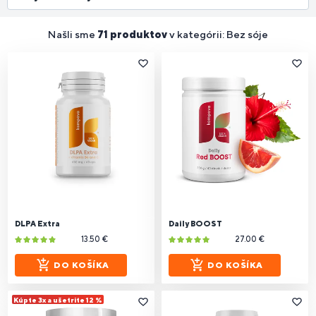
Našli sme
71 produktov
v kategórii: Bez sóje
DLPA Extra
Daily BOOST
13.50 €
27.00 €
DO KOŠÍKA
DO KOŠÍKA
Kúpte 3x a ušetrite 12 %