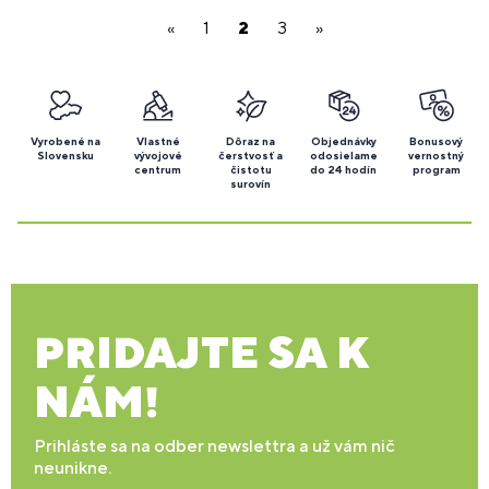
«
1
2
3
»
Vyrobené na
Vlastné
Dôraz na
Objednávky
Bonusový
Slovensku
vývojové
čerstvosť a
odosielame
vernostný
centrum
čistotu
do 24 hodín
program
surovín
PRIDAJTE SA K
NÁM!
Prihláste sa na odber newslettra a už vám nič
neunikne.