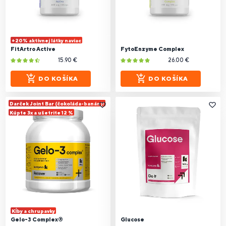
+20% aktívnej látky naviac
FitArtro Active
FytoEnzyme Complex
15.90 €
26.00 €
DO KOŠÍKA
DO KOŠÍKA
Darček Joint Bar (čokoláda-banán)!
Kúpte 3x a ušetrite 12 %
Kĺby a chrupavky
Gelo-3 Complex®
Glucose