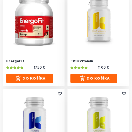
EnergoFit
Fit C Vitamin
17.50 €
11.00 €
DO KOŠÍKA
DO KOŠÍKA