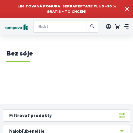
LIMITOVANÁ PONUKA: SERRAPEPTASE PLUS +30 %
GRATIS – TO CHCEM!
Prihlásiť
sa
Košík
Me
Bez sóje
Filtrovať produkty
Najobľúbenejšie