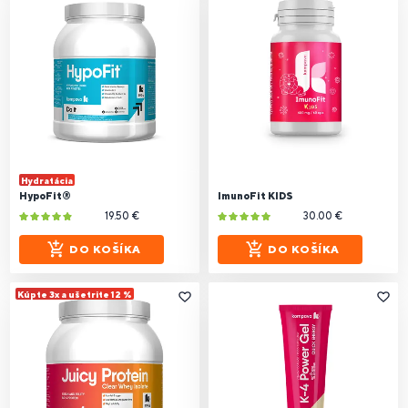
Hydratácia
HypoFit®
ImunoFit KIDS
19.50 €
30.00 €
DO KOŠÍKA
DO KOŠÍKA
Kúpte 3x a ušetrite 12 %