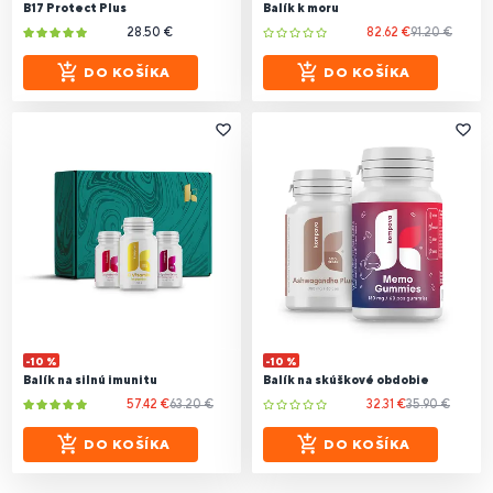
B17 Protect Plus
Balík k moru
28.50 €
82.62 €
91.20 €
DO KOŠÍKA
DO KOŠÍKA
-10 %
-10 %
Balík na silnú imunitu
Balík na skúškové obdobie
57.42 €
63.20 €
32.31 €
35.90 €
DO KOŠÍKA
DO KOŠÍKA