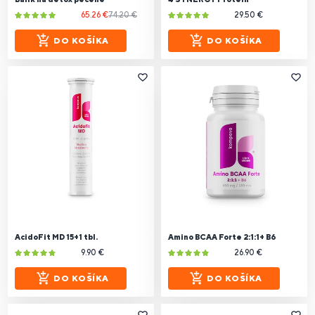
65.26 €
74.20 €
29.50 €
DO KOŠÍKA
DO KOŠÍKA
AcidoFit MD 15+1 tbl.
Amino BCAA Forte 2:1:1+ B6
9.90 €
26.90 €
DO KOŠÍKA
DO KOŠÍKA