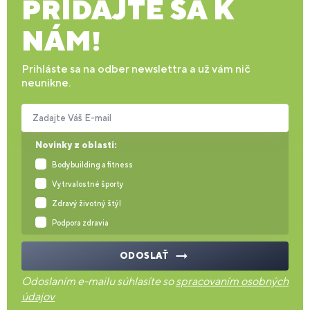
PRIDAJTE SA K
NÁM!
Prihláste sa na odber newslettra a už vám nič
neunikne.
Zadajte Váš E-mail
Novinky z oblasti:
Bodybuilding a fitness
Vytrvalostné športy
Zdravý životný štýl
Podpora zdravia
ODOSLAŤ
Odoslaním e-mailu súhlasíte so
spracovaním osobných
údajov