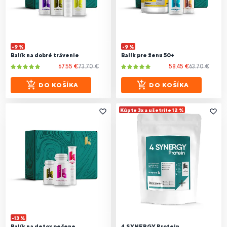
-9 %
-9 %
Balík na dobré trávenie
Balík pre ženu 50+
67.55 €
73.70 €
58.45 €
63.70 €
DO KOŠÍKA
DO KOŠÍKA
Kúpte 3x a ušetrite 12 %
-13 %
Balík na detox pečene
4 SYNERGY Protein