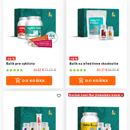
-10 %
-13 %
Balík pre cyklistu
Balík na efektívne chudnutie
66.42 €
73.20 €
60.21 €
68.40 €
DO KOŠÍKA
DO KOŠÍKA
Darček Joint Bar (čokoláda-banán)!