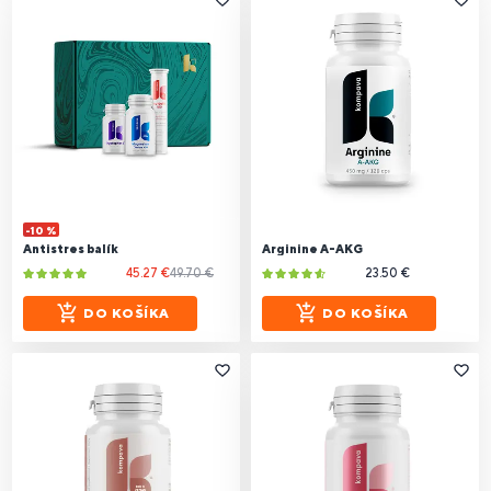
-10 %
Antistres balík
Arginine A-AKG
45.27 €
49.70 €
23.50 €
DO KOŠÍKA
DO KOŠÍKA