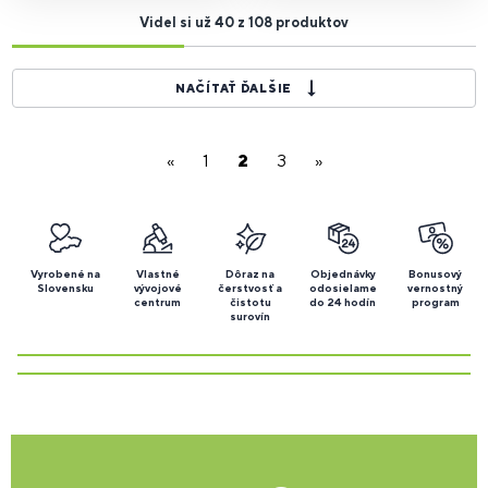
Videl si už 40 z 108 produktov
NAČÍTAŤ ĎALŠIE
«
1
2
3
»
Vyrobené na
Vlastné
Dôraz na
Objednávky
Bonusový
Slovensku
vývojové
čerstvosť a
odosielame
vernostný
centrum
čistotu
do 24 hodín
program
surovín