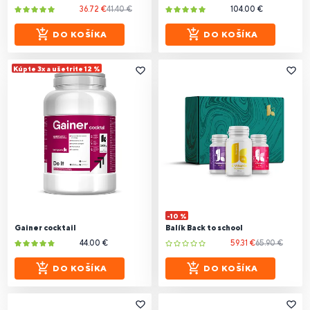
36.72 €
41.40 €
104.00 €
DO KOŠÍKA
DO KOŠÍKA
Kúpte 3x a ušetrite 12 %
-10 %
Gainer cocktail
Balík Back to school
44.00 €
59.31 €
65.90 €
DO KOŠÍKA
DO KOŠÍKA