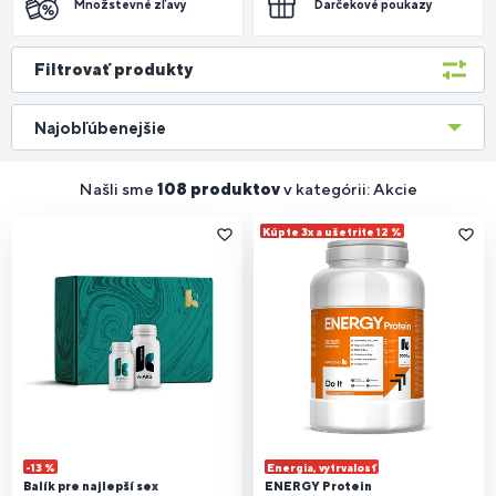
Množstevné zľavy
Darčekové poukazy
Filtrovať produkty
Najobľúbenejšie
Našli sme
108 produktov
v kategórii: Akcie
Kúpte 3x a ušetrite 12 %
-13 %
Energia, vytrvalosť
Balík pre najlepší sex
ENERGY Protein