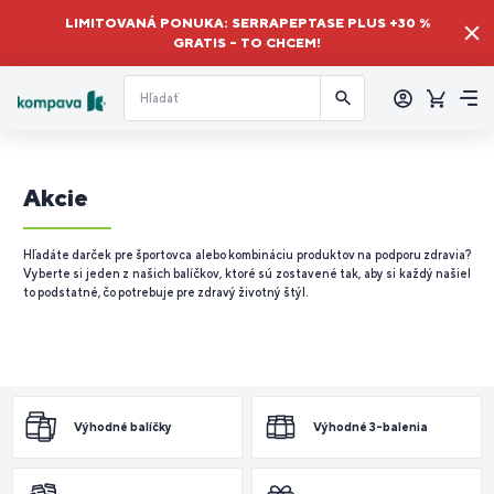
LIMITOVANÁ PONUKA: SERRAPEPTASE PLUS +30 %
GRATIS – TO CHCEM!
Prihlásiť
sa
Košík
Me
Akcie
Hľadáte darček pre športovca alebo kombináciu produktov na podporu zdravia?
Vyberte si jeden z našich balíčkov, ktoré sú zostavené tak, aby si každý našiel
to podstatné, čo potrebuje pre zdravý životný štýl.
Výhodné balíčky
Výhodné 3-balenia