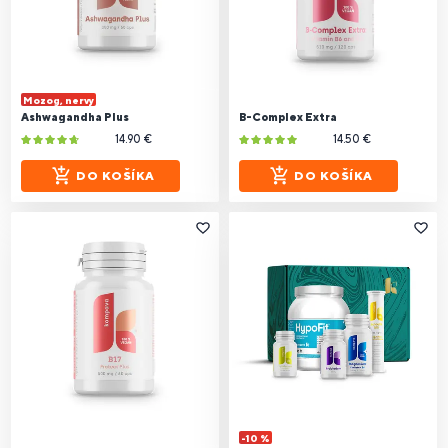
Mozog, nervy
Ashwagandha Plus
B-Complex Extra
14.90 €
14.50 €
DO KOŠÍKA
DO KOŠÍKA
-10 %