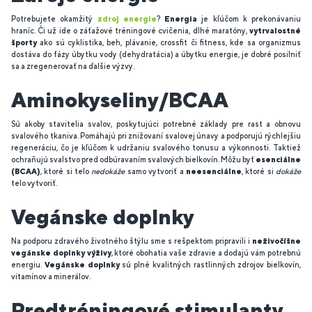
Potrebujete okamžitý
zdroj energie
?
Energia
je kľúčom k prekonávaniu
hraníc. Či už ide o záťažové tréningové cvičenia, dlhé maratóny,
vytrvalostné
športy
ako sú cyklistika, beh, plávanie, crossfit či fitness, kde sa organizmus
dostáva do fázy úbytku vody (dehydratácia) a úbytku energie, je dobré posilniť
sa a zregenerovať na ďalšie výzvy.
Aminokyseliny/BCAA
Sú akoby stavitelia svalov, poskytujúci potrebné základy pre rast a obnovu
svalového tkaniva. Pomáhajú pri znižovaní svalovej únavy a podporujú rýchlejšiu
regeneráciu, čo je kľúčom k udržaniu svalového tonusu a výkonnosti. Taktiež
ochraňujú svalstvo pred odbúravaním svalových bielkovín. Môžu byť
esenciálne
(BCAA)
, ktoré si telo
nedokáže
samo vytvoriť a
neesenciálne
, ktoré si
dokáže
telo vytvoriť.
Vegánske doplnky
Na podporu zdravého životného štýlu sme s rešpektom pripravili i
neživočíšne
vegánske doplnky výživy
, ktoré obohatia vaše zdravie a dodajú vám potrebnú
energiu.
Vegánske doplnky
sú plné kvalitných rastlinných zdrojov bielkovín,
vitamínov a minerálov.
Predtréningové stimulanty