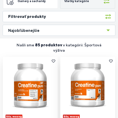
Gainery a sacharidy
Všetky kategórie
Filtrovať produkty
Najobľúbenejšie
Našli sme
85 produktov
v kategórii: Športová
výživa
Sila, mozog
Sila, mozog