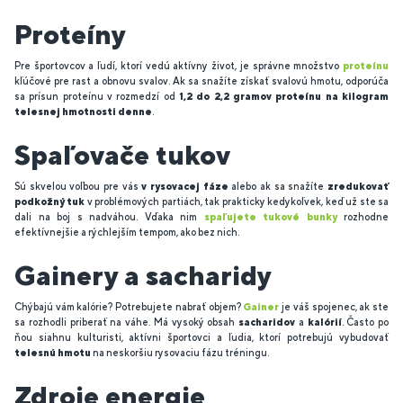
Proteíny
Pre športovcov a ľudí, ktorí vedú aktívny život, je správne množstvo
proteínu
kľúčové pre rast a obnovu svalov. Ak sa snažíte získať svalovú hmotu, odporúča
sa prísun proteínu v rozmedzí od
1,2 do 2,2 gramov proteínu na kilogram
telesnej hmotnosti denne
.
Spaľovače tukov
Sú skvelou voľbou pre vás
v rysovacej fáze
alebo ak sa snažíte
zredukovať
podkožný tuk
v problémových partiách, tak prakticky kedykoľvek, keď už ste sa
dali na boj s nadváhou. Vďaka nim
spaľujete tukové bunky
rozhodne
efektívnejšie a rýchlejším tempom, ako bez nich.
Gainery a sacharidy
Chýbajú vám kalórie? Potrebujete nabrať objem?
Gainer
je váš spojenec, ak ste
sa rozhodli priberať na váhe. Má vysoký obsah
sacharidov
a
kalórií
. Často po
ňou siahnu kulturisti, aktívni športovci a ľudia, ktorí potrebujú vybudovať
telesnú hmotu
na neskoršiu rysovaciu fázu tréningu.
Zdroje energie