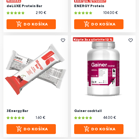
Novinka
Energia, vytrvalosť
deLUXE Protein Bar
ENERGY Protein
2.90 €
104.00 €
DO KOŠÍKA
DO KOŠÍKA
Kúpte 3x a ušetrite 12 %
3Energy Bar
Gainer cocktail
1.60 €
44.00 €
DO KOŠÍKA
DO KOŠÍKA