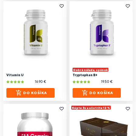
Dobrá nálada, spánok
Vitamin U
Tryptophan B+
16.90 €
19.50 €
DO KOŠÍKA
DO KOŠÍKA
Kúpte 3x a ušetrite 12 %