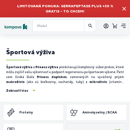
LIMITOVANÁ PONUKA: SERRAPEPTASE PLUS +30 %
GRATIS – TO CHCEM!
Prihlásiť
sa
Košík
Me
Športová výživa
Športová výživa
a
fitness výživa
predstavujú komplexný súbor prvkov, ktoré
môžu zvýšiť vašu výkonnosť a podporiť regeneráciu po športovom výkone. Patrí
sem široká škála
fitness doplnkov
, zameraných na vyvážený príjem
makroživín
(ako sú bielkoviny, sacharidy, tuky) a
mikroživín
(vitamíny,
minerály) podľa vašich individuálnych potrieb. V rámci
športovej výživy
sa
Zobraziť viac
často využívajú
fitness doplnky
ako
proteíny
,
spaľovače tukov
, gainery
a sacharidy, zdroje energie,
aminokyseliny/BCAA
a ďalšie
predtréningové stimulanty
, na zabezpečenie dostatočnej fitness výživy.
Proteíny
Aminokyseliny / BCAA