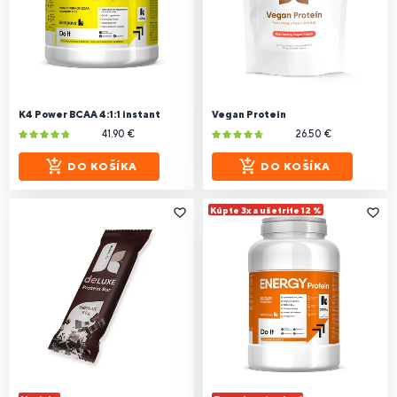
K4 Power BCAA 4:1:1 instant
Vegan Protein
41.90 €
26.50 €
DO KOŠÍKA
DO KOŠÍKA
Kúpte 3x a ušetrite 12 %