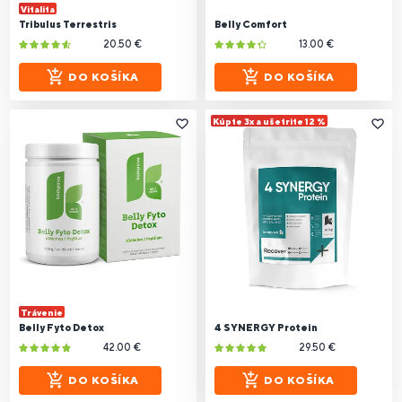
Vitalita
Tribulus Terrestris
Belly Comfort
20.50 €
13.00 €
DO KOŠÍKA
DO KOŠÍKA
Kúpte 3x a ušetrite 12 %
Trávenie
Belly Fyto Detox
4 SYNERGY Protein
42.00 €
29.50 €
DO KOŠÍKA
DO KOŠÍKA