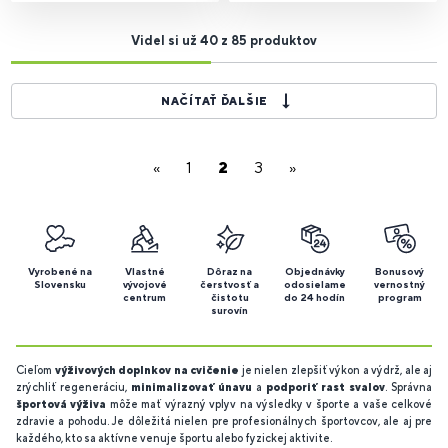
Videl si už 40 z 85 produktov
NAČÍTAŤ ĎALŠIE
«
1
2
3
»
Vyrobené na
Vlastné
Dôraz na
Objednávky
Bonusový
Slovensku
vývojové
čerstvosť a
odosielame
vernostný
centrum
čistotu
do 24 hodín
program
surovín
Cieľom
výživových doplnkov na cvičenie
je nielen zlepšiť výkon a výdrž, ale aj
zrýchliť regeneráciu,
minimalizovať únavu
a
podporiť rast svalov
. Správna
športová výživa
môže mať výrazný vplyv na výsledky v športe a vaše celkové
zdravie a pohodu. Je dôležitá nielen pre profesionálnych športovcov, ale aj pre
každého, kto sa aktívne venuje športu alebo fyzickej aktivite.