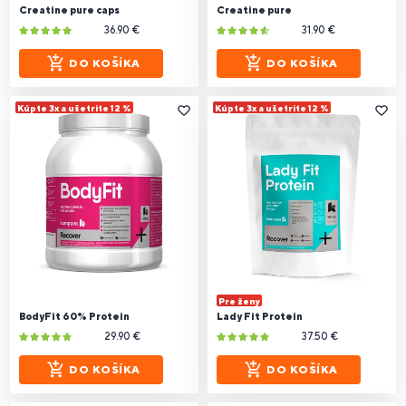
Creatine pure caps
Creatine pure
36.90 €
31.90 €
DO KOŠÍKA
DO KOŠÍKA
Kúpte 3x a ušetrite 12 %
Kúpte 3x a ušetrite 12 %
Pre ženy
BodyFit 60% Protein
Lady Fit Protein
29.90 €
37.50 €
DO KOŠÍKA
DO KOŠÍKA