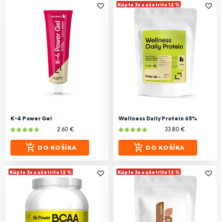
Kúpte 3x a ušetrite 12 %
K-4 Power Gel
Wellness Daily Protein 65%
2.60 €
33.80 €
DO KOŠÍKA
DO KOŠÍKA
Kúpte 3x a ušetrite 12 %
Kúpte 3x a ušetrite 12 %