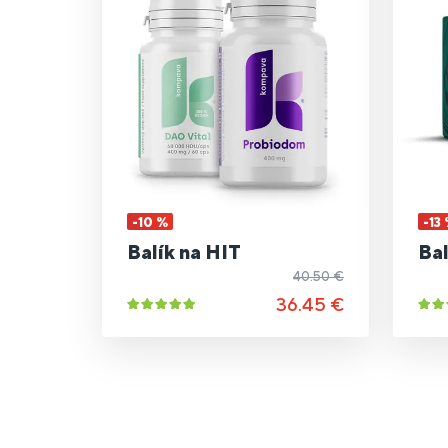
-10 %
-13
Balík na HIT
Bal
40.50 €
36.45 €