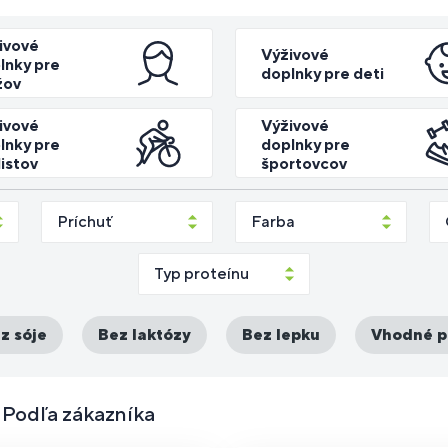
ivové
Výživové
lnky pre
oplnky
Budovanie
Pre ľudí s
doplnky pre deti
re
Fitness
Fi
Ve
Po
Pr
žov
trvalosť
agnostika
ravy na
Bestsellery
svalovej
alergiou
liatikov
tyčinky
do
pr
vý
di
iberanie
hmoty
na sóju
ivové
Výživové
lnky pre
doplnky pre
listov
športovcov
oplnky
Po
odpora
ravy pre
Spaľovanie
Pre
im
ečene
egetariánov
tukov
HYROX
Príchuť
Farba
sy
 vegánov
Typ proteínu
z sóje
Bez laktózy
Bez lepku
Vhodné p
: Podľa zákazníka