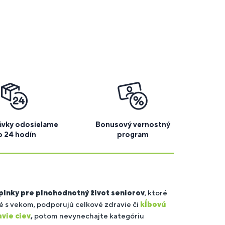
vky odosielame
Bonusový vernostný
o 24 hodín
program
 seniorov
plnky pre plnohodnotný život seniorov
, ktoré
 s vekom, podporujú celkové zdravie či
kĺbovú
vie ciev
,
potom nevynechajte kategóriu