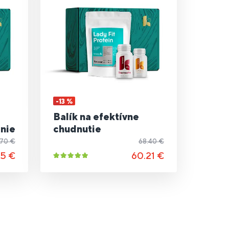
-13 %
Balík na efektívne
enie
chudnutie
.70 €
68.40 €
55 €
60.21 €