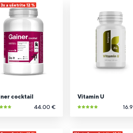
3x a ušetrite 12 %
ner cocktail
Vitamin U
44.00 €
16.