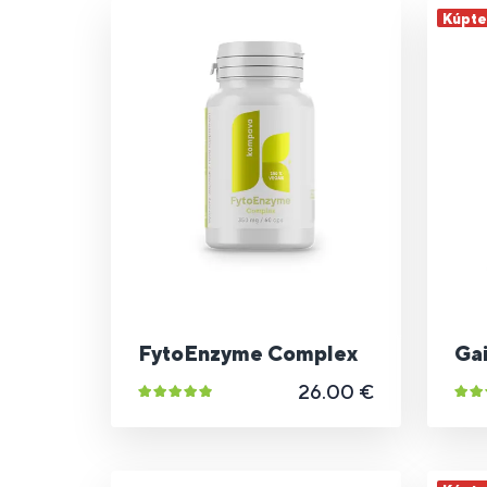
Kúpte 
FytoEnzyme Complex
Gai
26.00 €