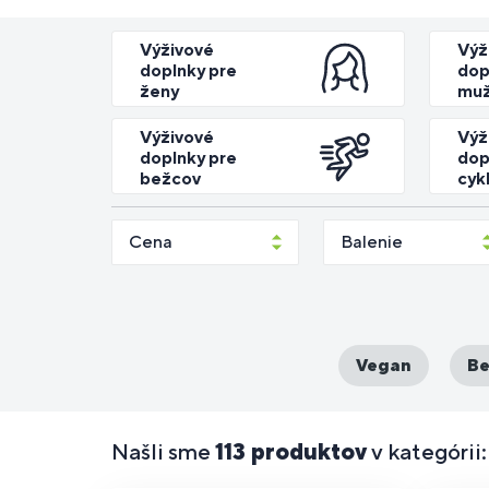
Výživové
Výž
doplnky pre
dop
Doplnky
Pre ľudí s
D
Športové
Longevity
P
ženy
mu
stravy na
laktózovou
Vy
Di
st
nápoje
(dlhovekosť)
ce
cvičenie
intoleranciou
pr
Výživové
Výž
doplnky pre
dop
bežcov
cyk
D
Podpora
Doplnky
P
st
pamäte a
stravy pre
p
v
Cena
Balenie
sústredenia
začiatočníkov
a
Vegan
Be
Našli sme
113 produktov
v kategórii