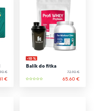
-10 %
l
Balík do fitka
.90 €
72.90 €
31 €
65.60 €