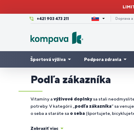
LIMI
+421 903 473 211
Doprava a
Športová výživa
Podpora zdravia
Podľa zákazníka
Krásna
Kĺbová
pleť,
Výhodné
A
P
P
V
Proteíny
Pre ženy
Tr
výživa
vlasy a
balíčky
/
c
m
3-
Vitamíny a
výživové doplnky
sa stali neodmyslit
nechty
potreby. V kategórii „
podľa zákazníka
“ sa venuj
o seba a staráte sa
o seba
(športujete, bicyklujete
Dovolenka
Pre
Z
P
P
Kreatíny
Imunita
K
Zobraziť viac
a leto
bežcov
en
tr
cy