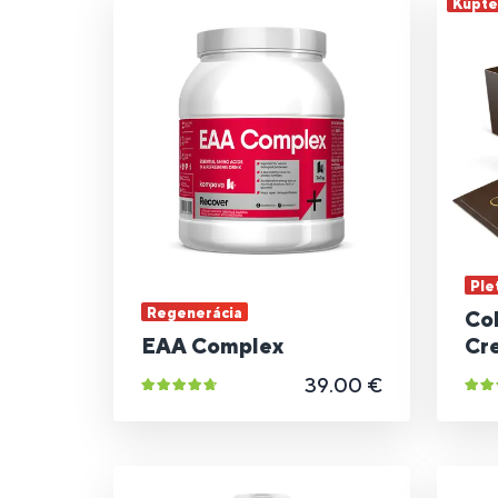
Kúpte 
Ple
Regenerácia
Co
EAA Complex
Cr
39.00 €