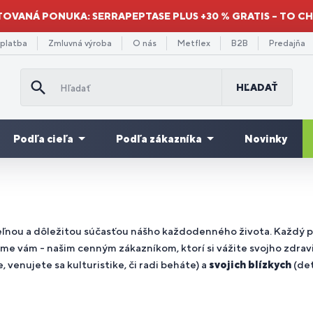
TOVANÁ PONUKA: SERRAPEPTASE PLUS +30 % GRATIS – TO C
 platba
Zmluvná výroba
O nás
Metflex
B2B
Predajňa
HĽADAŤ
Podľa cieľa
Podľa zákazníka
Novinky
Doplnky
Re
minokyseliny
odpora
re
ýhodné
Gainery a
stravy na
Množstevné
Pr
Pr
Da
ávenie
Vitamíny
Pre deti
Mi
sva
 BCAA
hudnutia
užov
balenia
sacharidy
únavu a
zľavy
st
se
po
or
eľnou a dôležitou súčasťou nášho každodenného života. Každý po
vyčerpanie
eme vám - našim cenným zákazníkom, ktorí si vážite svojho zdravi
, venujete sa kulturistike, či radi beháte) a
svojich blízkych
(det
droje
odpora
re
Spaľovače
Srdce a
Zbavenie
Pre
Ve
Mo
De
Pr
olagény
ergie
ávenia
klistov
tukov
cievy
sa stresu
športovcov
do
ne
or
kul