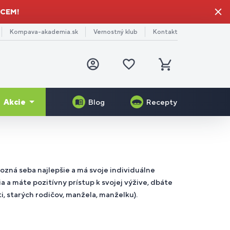
HCEM!
Kompava-akademia.sk
Vernostný klub
Kontakt
Prihlásiť
Obľúbené
sa
produkty
Košík
Akcie
Blog
Recepty
-11%
Darček pre mamu
generácia
Serrapeptase Plus
Veggie Protein
edtréningové
e
rčekové
nerály
lov a
imulanty
niorov
ukazy
ganizmu
zná seba najlepšie a má svoje individuálne
Gelo-3 Complex®
Skin Booster®
a a máte pozitívny prístup k svojej výžive, dbáte
i, starých rodičov, manžela, manželku).
gánske
zog a
toxikácia
e
plnky
rvy
ganizmu
turistov