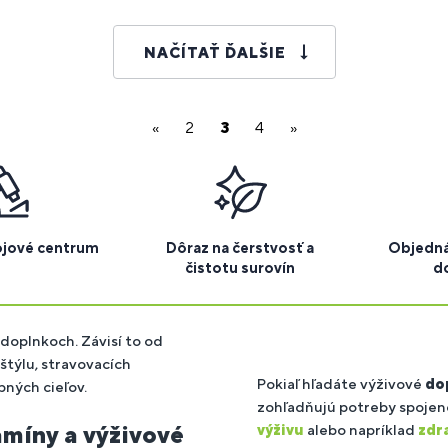
NAČÍTAŤ ĎALŠIE
«
2
3
4
»
ojové centrum
Dôraz na čerstvosť a
Objedná
čistotu surovín
d
Vitamíny pre
doplnkoch. Závisí to od
štýlu, stravovacích
Pokiaľ hľadáte výživové
do
ných cieľov.
zohľadňujú potreby spojené
míny a výživové
výživu
alebo napríklad
zdra