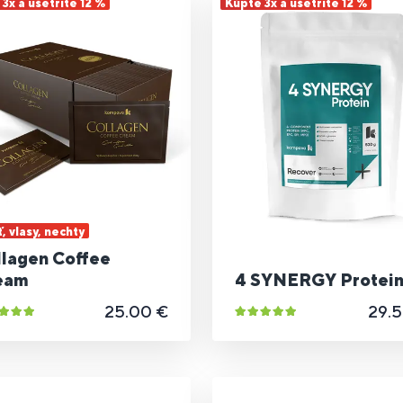
3x a ušetrite 12 %
Kúpte 3x a ušetrite 12 %
ť, vlasy, nechty
llagen Coffee
eam
4 SYNERGY Protei
25.00 €
29.