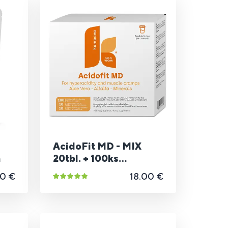
AcidoFit MD - MIX
n
20tbl. + 100ks
papierikov
50 €
18.00 €